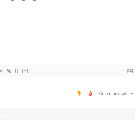
{}
[+]
Cele mai vechi