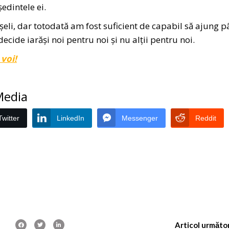
edintele ei.
eli, dar totodată am fost suficient de capabil să ajung 
decide iarăși noi pentru noi și nu alții pentru noi.
 voi!
 Media
Twitter
LinkedIn
Messenger
Reddit
Articol următo