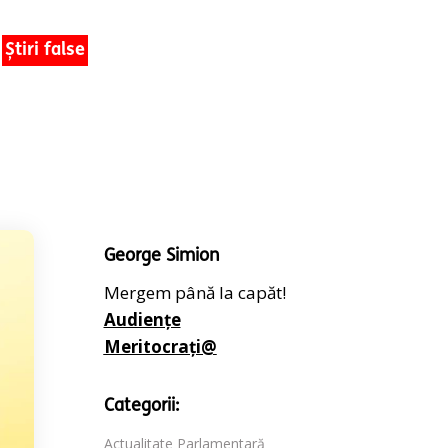
Știri false
George Simion
Mergem până la capăt!
Audiențe
Meritocrați@
Categorii:
Actualitate Parlamentară