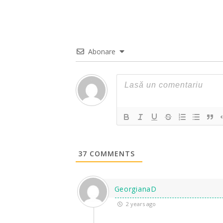
Abonare
37
COMMENTS
GeorgianaD
2 years ago