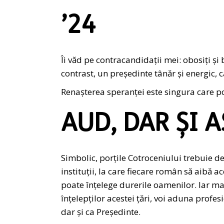
’24
Îi văd pe contracandidații mei: obosiți și 
contrast, un președinte tânăr și energic,
Renașterea speranței este singura care po
AUD, DAR ȘI 
Simbolic, porțile Cotroceniului trebuie des
instituții, la care fiecare român să aibă a
poate înțelege durerile oamenilor. Iar mar
înțelepților acestei țări, voi aduna profe
dar și ca Președinte.