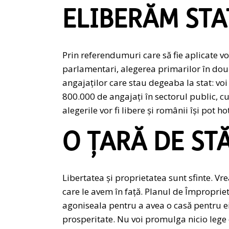
ELIBERĂM STA
Prin referendumuri care să fie aplicate v
parlamentari, alegerea primarilor în două t
angajaților care stau degeaba la stat: voi
800.000 de angajați în sectorul public, c
alegerile vor fi libere și românii își pot h
O ȚARĂ DE ST
Libertatea și proprietatea sunt sfinte. Vre
care le avem în față. Planul de Împroprie
agoniseala pentru a avea o casă pentru ei 
prosperitate. Nu voi promulga nicio lege c