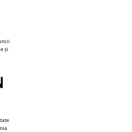
uncii
e și
N
itate
ânia