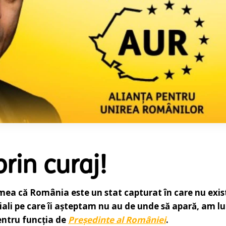
rin curaj!
mea că România este un stat capturat în care nu exis
țiali pe care îi așteptam nu au de unde să apară, am l
entru funcția de
Președinte al României
.