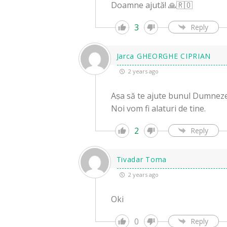
Doamne ajută! 🙏🇷🇴
3
Reply
Jarca GHEORGHE CIPRIAN
2 years ago
Aṣa să te ajute bunul Dumnez
Noi vom fi alaturi de tine.
2
Reply
Tivadar Toma
2 years ago
Oki
0
Reply