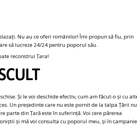
blazați. Nu au ce oferi românilor! Îmi propun să fiu, prin
 care să lucreze 24/24 pentru poporul său.
ate reconstrui Țara!
ASCULT
chise. Și le voi deschide efectiv, cum am făcut-o și cu alt
cces. Un președinte care nu este pornit de la talpa Țării nu
e parte din Țară este în suferință. Voi cere părerea
sioniștii și mă voi consulta cu poporul meu, și în campanie