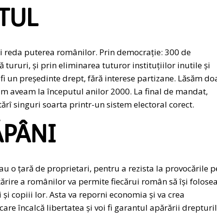
TUL
oi reda puterea românilor. Prin democrație: 300 de
ururi, și prin eliminarea tuturor instituțiilor inutile și
 fi un președinte drept, fără interese partizane. Lăsăm do
um aveam la începutul anilor 2000. La final de mandat,
otărî singuri soarta printr-un sistem electoral corect.
ĂPÂNI
au o țară de proprietari, pentru a rezista la provocările p
tărire a românilor va permite fiecărui român să își folose
și copiii lor. Asta va reporni economia și va crea
are încalcă libertatea și voi fi garantul apărării drepturi