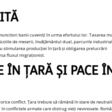
ITĂ
uncitori banii cuveniți în urma efortului lor. Taxarea m
Școlile de meserii, învățământul dual, parcurile industrial
 stimularea producției în țară și obligarea prelucrării
rsa fluxul migraționist.
 ÎN ȚARĂ ȘI PACE Î
 orice conflict. Țara trebuie să rămână în stare de neutral
 în conflictele armate care distrug vieți nevinovate. Rom