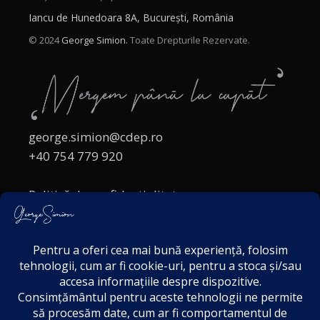
Iancu de Hunedoara 8A, București, România
© 2024
George Simion.
Toate Drepturile Rezervate.
george.simion@cdep.ro
+40 754 779 920
Politică de confidențialitate
Politica cookies
Termeni și Condiții
Acordul de markting
Disclaimer