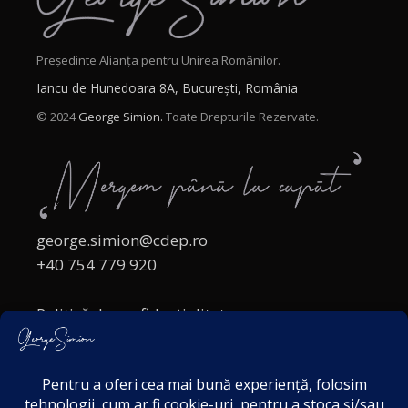
Președinte Alianța pentru Unirea Românilor.
Iancu de Hunedoara 8A, București, România
© 2024
George Simion.
Toate Drepturile Rezervate.
george.simion@cdep.ro
+40 754 779 920
Politică de confidențialitate
Politica cookies
Termeni și Condiții
Acordul de markting