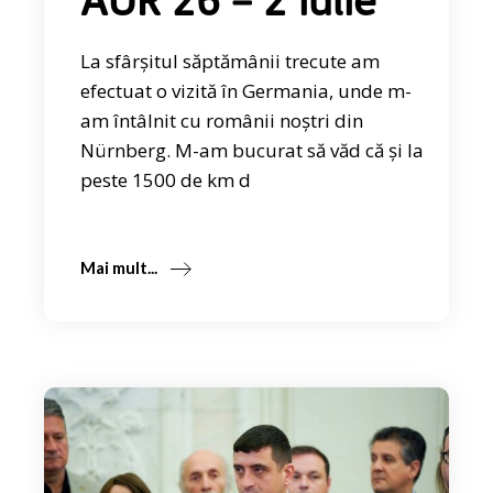
AUR 26 – 2 iulie
La sfârșitul săptămânii trecute am
efectuat o vizită în Germania, unde m-
am întâlnit cu românii noștri din
Nürnberg. M-am bucurat să văd că și la
peste 1500 de km d
Mai mult...