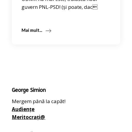
guvern PNL-PSD! (și poate, dac
Mai mult...
George Simion
Mergem până la capăt!
Audiențe
Meritocrați@