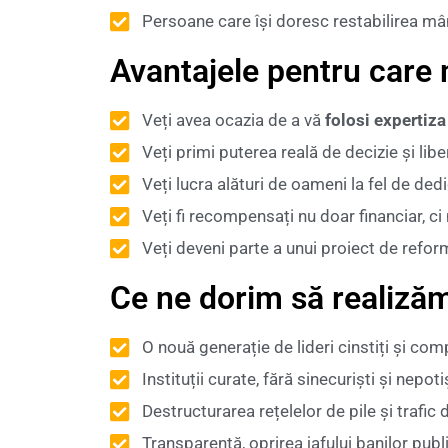
Persoane care își doresc restabilirea mând
Avantajele pentru care m
Veți avea ocazia de a vă
folosi expertiza
Veți primi puterea reală de decizie și li
Veți lucra alături de oameni la fel de de
Veți fi recompensați nu doar financiar, ci
Veți deveni parte a unui proiect de refo
Ce ne dorim să realiză
O nouă generație de lideri cinstiți și com
Instituții curate, fără sinecuriști și nepoti
Destructurarea rețelelor de pile și trafic 
Transparență, oprirea jafului banilor publi