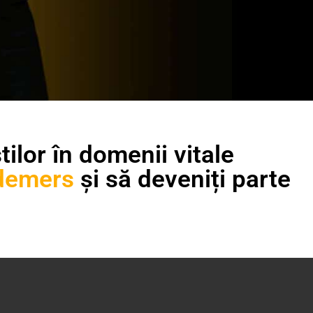
lor în domenii vitale
 demers
și să deveniți parte