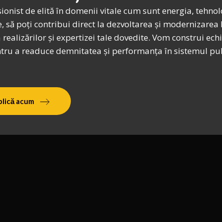
onist de elită în domenii vitale cum sunt energia, tehnolo
, să poți contribui direct la dezvoltarea și modernizarea
 realizărilor și expertizei tale dovedite. Vom construi ec
ntru a readuce demnitatea și performanța în sistemul pub
plică acum