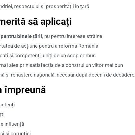
riei, respectului și prosperității în țară
erită să aplicați
 pentru binele țării
, nu pentru interese străine
bertatea de acțiune pentru a reforma România
dicați și competenți, uniți de un scop comun
 mai ales prin satisfacția de a construi un viitor mai bun
rmă și renaștere națională, necesar după decenii de decădere
m împreună
petenți
ști
de influență
ci și corupției