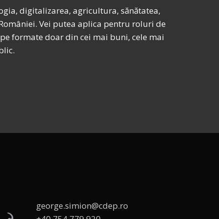
gia, digitalizarea, agricultura, sănătatea,
 României. Vei putea aplica pentru roluri de
hipe formate doar din cei mai buni, cele mai
lic.
george.simion@cdep.ro
+40 754 779 920