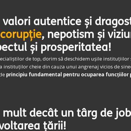
valori autentice și dragos
corupție
, nepotism și vizi
pectul și prosperitatea!
ialiștilor de top, dorim să deschidem ușile instituțiilor 
a instituților cheie din cauza unui angrenaj vicios de sin
 de
principiu fundamental pentru ocuparea funcțiilor 
 mult decât un târg de job
voltarea țării!