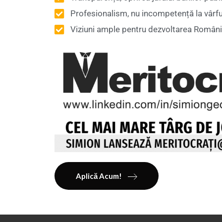
Profesionalism, nu incompetență la vârful 
Viziuni ample pentru dezvoltarea Români
Aplică Acum!