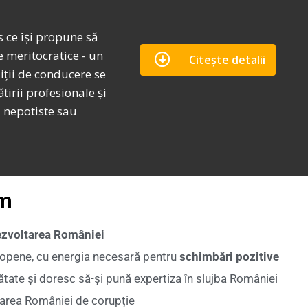
 ce își propune să
 meritocratice - un
Citește detalii
ziții de conducere se
tirii profesionale și
i nepotiste sau
ăm
ezvoltarea României
europene, cu energia necesară pentru
schimbări pozitive
nătate și doresc să-și pună expertiza în slujba României
rarea României de corupție