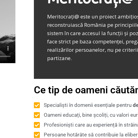
Meritocrați@ este un proiect ambițios
reconstruiască România pe principiile
sistem în care accesul la funcții și po
face strict pe baza competenței, pregă
realizărilor persoanelor, nu pe criteri
partizane.
Ce tip de oameni căut
Specialiști în domenii esențiale pentru
d
Oameni educați, bine școliți, cu valori 
Profesioniști care au experiență în străi
Persoane hotărâte să contribuie la elibe