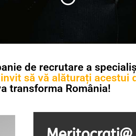
e de recrutare a specialiști
invit să vă alăturați acestui
 va transforma România!
Meritocrați@