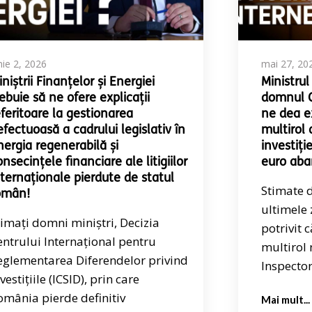
nie 2, 2026
mai 27, 20
niștrii Finanțelor și Energiei
Ministrul
rebuie să ne ofere explicații
domnul C
eferitoare la gestionarea
ne dea e
efectuoasă a cadrului legislativ în
multirol 
nergia regenerabilă și
investiți
nsecințele financiare ale litigiilor
euro aba
nternaționale pierdute de statul
Stimate 
omân!
ultimele 
timați domni miniștri, Decizia
potrivit
entrului Internațional pentru
multirol 
eglementarea Diferendelor privind
Inspecto
vestițiile (ICSID), prin care
omânia pierde definitiv
Mai mult...