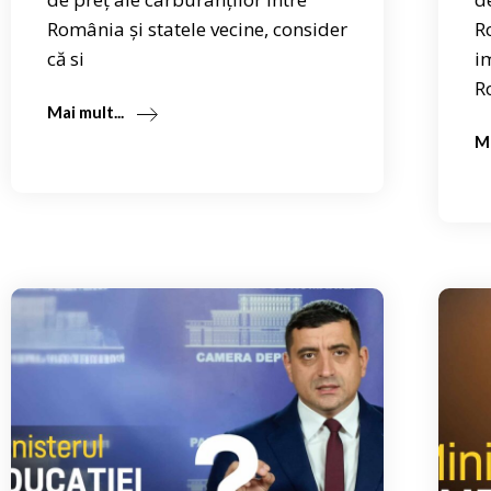
România și statele vecine, consider
R
că si
i
R
Mai mult...
Ma