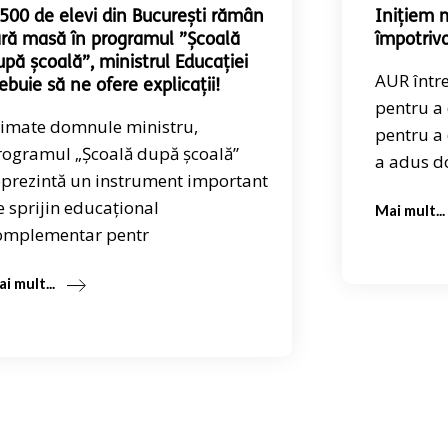
.500 de elevi din București rămân
Inițiem 
ără masă în programul ”Școală
împotriva
upă școală”, ministrul Educației
AUR într
rebuie să ne ofere explicații!
pentru a 
timate domnule ministru,
pentru a 
rogramul „Școală după școală”
a adus do
eprezintă un instrument important
e sprijin educațional
Mai mult...
omplementar pentr
i mult...