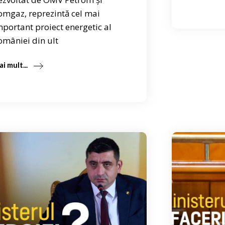
omgaz, reprezintă cel mai
mportant proiect energetic al
omâniei din ult
i mult...