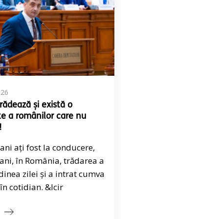
026
rădează și există o
te a românilor care nu
!
ani ați fost la conducere,
ani, în România, trădarea a
rdinea zilei și a intrat cumva
în cotidian. &Icir