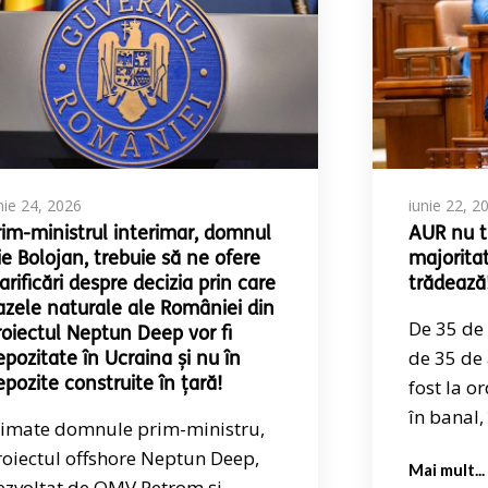
nie 24, 2026
iunie 22, 2
rim-ministrul interimar, domnul
AUR nu t
lie Bolojan, trebuie să ne ofere
majorita
arificări despre decizia prin care
trădează
azele naturale ale României din
De 35 de 
roiectul Neptun Deep vor fi
de 35 de 
epozitate în Ucraina și nu în
epozite construite în țară!
fost la o
în banal, 
timate domnule prim-ministru,
roiectul offshore Neptun Deep,
Mai mult...
ezvoltat de OMV Petrom și