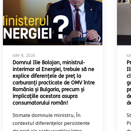
iulie 8, 2026
iu
Domnul Ilie Bolojan, ministrul-
P
interimar al Energiei, trebuie să ne
I
explice diferențele de preț la
cl
carburanți practicate de OMV între
g
România și Bulgaria, precum și
p
implicațiile acestora asupra
d
consumatorului român!
d
Stimate domnule ministru, În
S
contextul diferențelor persistente
P
de preț ale carburanților între
d