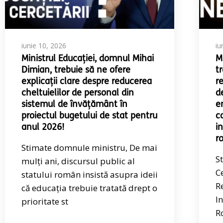
iunie 10, 2026
iu
Ministrul Educației, domnul Mihai
Mi
Dimian, trebuie să ne ofere
t
explicații clare despre reducerea
r
cheltuielilor de personal din
d
sistemul de învățământ în
e
proiectul bugetului de stat pentru
co
anul 2026!
i
r
Stimate domnule ministru, De mai
S
mulți ani, discursul public al
C
statului român insistă asupra ideii
R
că educația trebuie tratată drept o
In
prioritate st
R