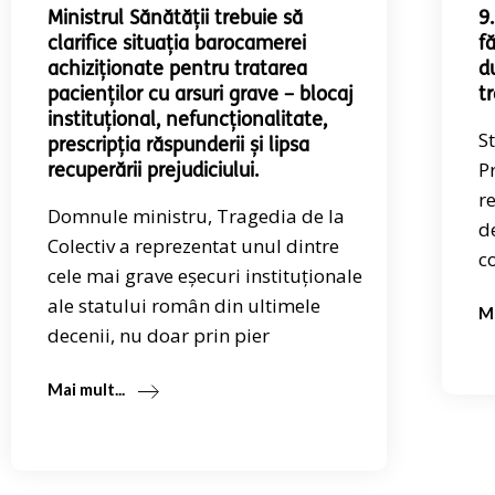
Ministrul Sănătății trebuie să
9
clarifice situația barocamerei
f
achiziționate pentru tratarea
d
pacienților cu arsuri grave – blocaj
t
instituțional, nefuncționalitate,
S
prescripția răspunderii și lipsa
P
recuperării prejudiciului.
r
Domnule ministru, Tragedia de la
d
Colectiv a reprezentat unul dintre
c
cele mai grave eșecuri instituționale
ale statului român din ultimele
Ma
decenii, nu doar prin pier
Mai mult...