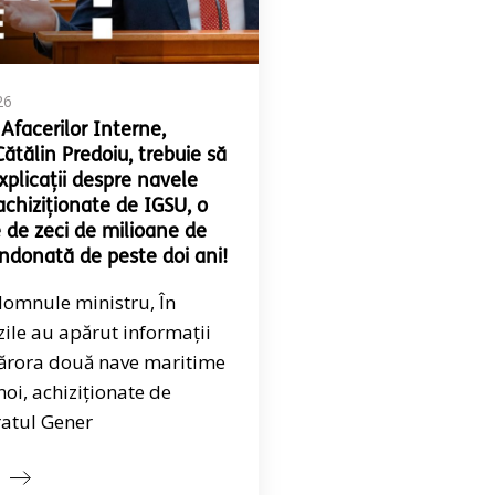
26
 Afacerilor Interne,
ătălin Predoiu, trebuie să
xplicații despre navele
achiziționate de IGSU, o
e de zeci de milioane de
ndonată de peste doi ani!
domnule ministru, În
zile au apărut informații
 cărora două nave maritime
noi, achiziționate de
ratul Gener