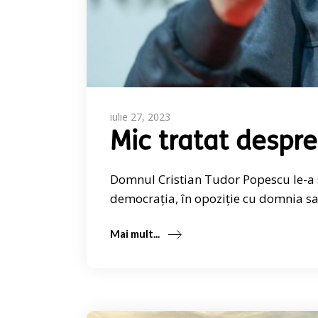
iulie 27, 2023
Mic tratat despr
Domnul Cristian Tudor Popescu le-a sp
democrația, în opoziție cu domnia sa
Mai mult...