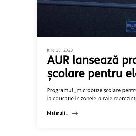
iulie 28, 2023
AUR lansează pr
școlare pentru el
Programul „microbuze școlare pentru 
la educație în zonele rurale reprezin
Mai mult...