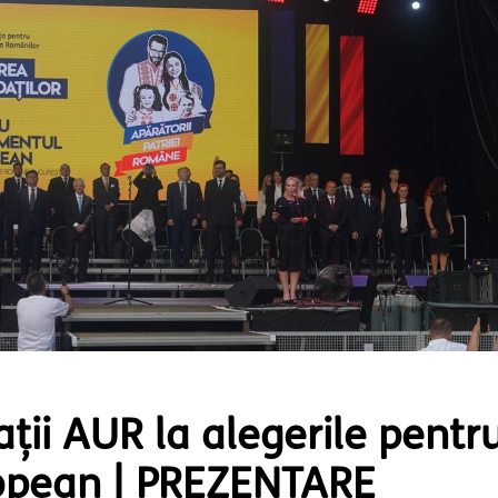
ții AUR la alegerile pentr
opean | PREZENTARE