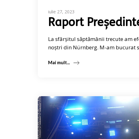
iulie 27, 2023
Raport Președint
La sfârșitul săptămânii trecute am e
noștri din Nürnberg. M-am bucurat să
Mai mult...