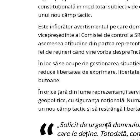
constituțională în mod total subiectiv d
unui nou câmp tactic.
Este înfiorător avertismentul pe care dom
vicepreședinte al Comisiei de control a S
asemenea atitudine din partea reprezentan
fel de rețineri când vine vorba despre înc
În loc să se ocupe de gestionarea situați
reduce libertatea de exprimare, libertatea
butoane.
În orice țară din lume reprezentanții ser
geopolitice, cu siguranța națională. Numa
un nou câmp tactic și să restrângă libert
„Solicit de urgență domnului
care le deține. Totodată, co