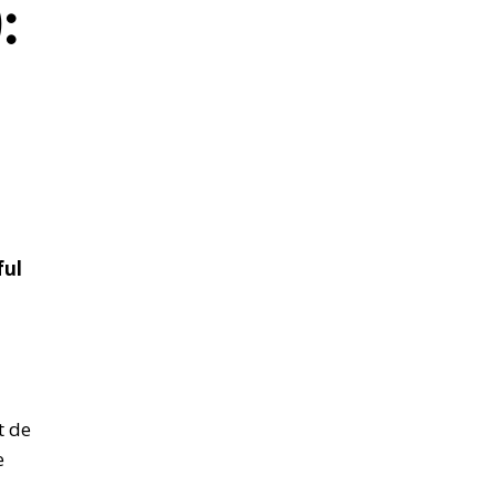
:
ful
t de
e