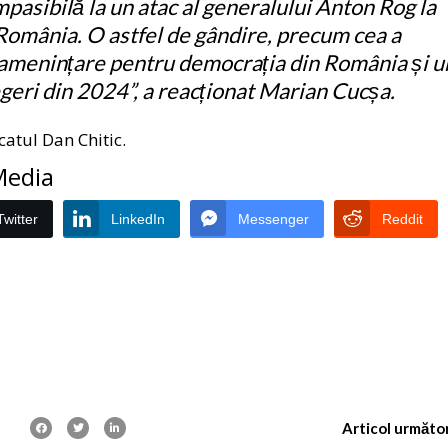
mpasibilă la un atac al generalului Anton Rog la
 România. O astfel de gândire, precum cea a
 amenințare pentru democrația din România și u
egeri din 2024”, a reacționat Marian Cucșa.
atul Dan Chitic.
 Media
Twitter
LinkedIn
Messenger
Reddit
Articol următo