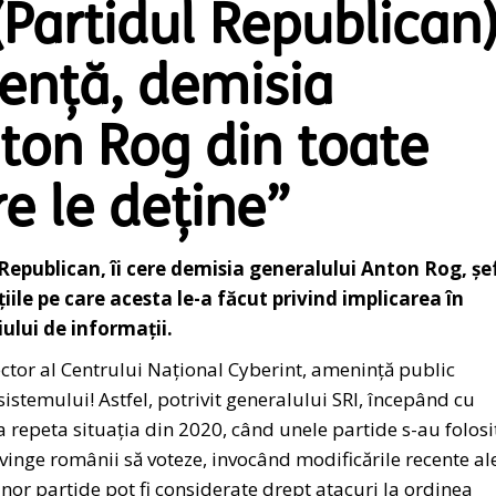
Partidul Republican)
gență, demisia
ton Rog din toate
re le deține”
Republican, îi cere demisia generalului Anton Rog, șe
iile pe care acesta le-a făcut privind implicarea în
ului de informații.
ctor al Centrului Naţional Cyberint, amenință public
sistemului! Astfel, potrivit generalului SRI, începând cu
a repeta situația din 2020, când unele partide s-au folosi
vinge românii să voteze, invocând modificările recente al
unor partide pot fi considerate drept atacuri la ordinea