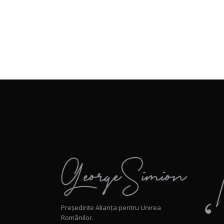
Președinte Alianța pentru Unirea
Românilor.