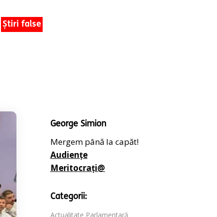
Știri false
George Simion
Mergem până la capăt!
Audiențe
Meritocrați@
Categorii:
Actualitate Parlamentară