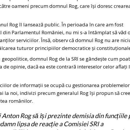
e către oameni precum domnul Rog, care își doresc creare
nul Rog îl lansează public. În perioada în care am fost
RI din Parlamentul României, nu mi s-a întâmplat să văd 
ților serviciilor. Însă, observ că domnul Rog nu are nic
âlcarea tuturor principiilor democratice și constituțional
ei geopolitice, domnul Rog de la SRI se gândește cum poa
 de opinie, dacă ea este contrară intereselor celor aflați 
viciilor de informații se ocupă cu gestionarea problemelor
i la noi, indivizi precum generalul Rog își propun să cre
atea românilor.
 Anton Rog să își prezinte demisia din funcțiile 
ndamn lipsa de reacție a Comisiei SRI a