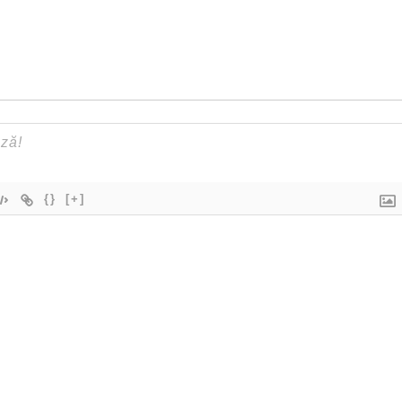
{}
[+]