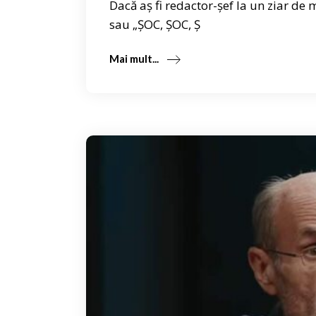
Dacă aș fi redactor-șef la un ziar d
sau „ȘOC, ȘOC, Ș
Mai mult...