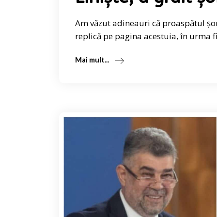
Am văzut adineauri că proaspătul șom
replică pe pagina acestuia, în urma f
Mai mult...