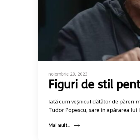
noiembrie 28, 2023
Figuri de stil pen
Iată cum veșnicul dătător de păreri m
Tudor Popescu, sare in apărarea lui 
Mai mult...