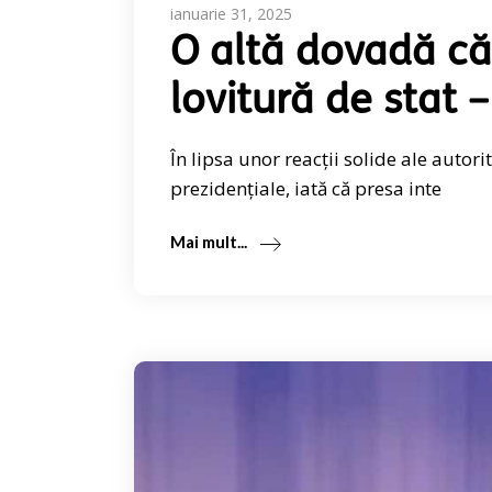
ianuarie 31, 2025
O altă dovadă că
lovitură de sta
În lipsa unor reacții solide ale autori
prezidențiale, iată că presa inte
Mai mult...