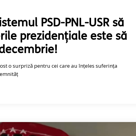
sistemul PSD-PNL-USR să
ile prezidențiale este să
decembrie!
ost o surpriză pentru cei care au înțeles suferința
demnităț