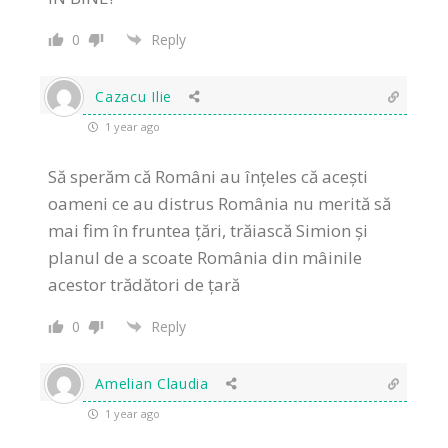
0
Reply
Cazacu Ilie
1 year ago
Să sperăm că Români au înțeles că acești
oameni ce au distrus România nu merită să
mai fim în fruntea țări, trăiască Simion și
planul de a scoate România din mâinile
acestor trădători de țară
0
Reply
Amelian Claudia
1 year ago