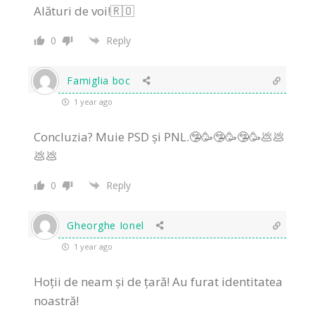
Alături de voi!🇷🇴
0
Reply
Famiglia boc
1 year ago
Concluzia? Muie PSD și PNL.🤥🥳🤥🥳🤥🥳💩💩
💩💩
0
Reply
Gheorghe Ionel
1 year ago
Hoții de neam și de țară! Au furat identitatea
noastră!