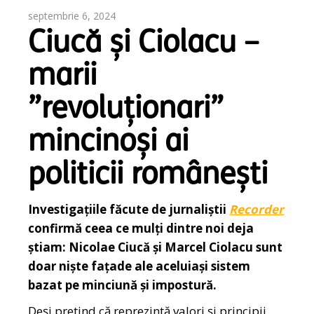
septembrie 6, 2024
Ciucă și Ciolacu –
marii
”revoluționari”
mincinoși ai
politicii românești
Investigațiile făcute de jurnaliștii
Recorder
confirmă ceea ce mulți dintre noi deja
știam: Nicolae Ciucă și Marcel Ciolacu sunt
doar niște fațade ale aceluiași sistem
bazat pe minciună și impostură.
Deși pretind că reprezintă valori și principii