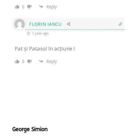
0
Reply
FLORIN IANCU
1 year ago
Pat și Patasol în acțiune !
0
Reply
George Simion