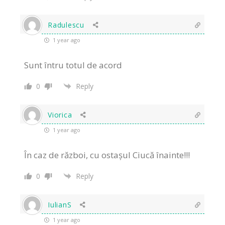
Radulescu
1 year ago
Sunt întru totul de acord
0
Reply
Viorica
1 year ago
În caz de război, cu ostașul Ciucă înainte!!!
0
Reply
IulianS
1 year ago