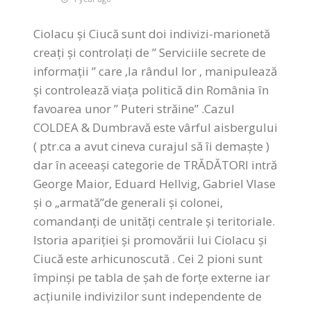
Ciolacu și Ciucă sunt doi indivizi-marionetă
creați și controlați de ” Serviciile secrete de
informații ” care ,la rândul lor , manipulează
și controlează viața politică din România în
favoarea unor ” Puteri străine” .Cazul
COLDEA & Dumbravă este vârful aisbergului
( ptr.ca a avut cineva curajul să îi demaște )
dar în aceeași categorie de TRĂDĂTORI intră
George Maior, Eduard Hellvig, Gabriel Vlase
și o „armată”de generali și colonei,
comandanți de unități centrale și teritoriale.
Istoria apariției și promovării lui Ciolacu și
Ciucă este arhicunoscută . Cei 2 pioni sunt
împinși pe tabla de șah de forțe externe iar
acțiunile indivizilor sunt independente de