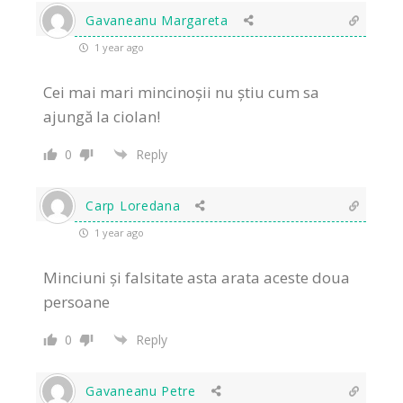
Gavaneanu Margareta
1 year ago
Cei mai mari mincinoșii nu știu cum sa
ajungă la ciolan!
0
Reply
Carp Loredana
1 year ago
Minciuni și falsitate asta arata aceste doua
persoane
0
Reply
Gavaneanu Petre