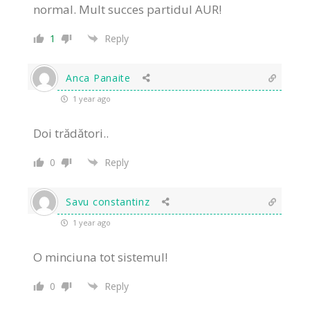
normal. Mult succes partidul AUR!
1
Reply
Anca Panaite
1 year ago
Doi trădători..
0
Reply
Savu constantinz
1 year ago
O minciuna tot sistemul!
0
Reply