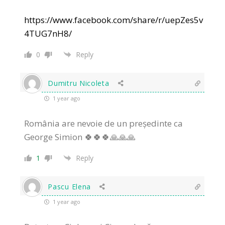
https://www.facebook.com/share/r/uepZes5v
4TUG7nH8/
0
Reply
Dumitru Nicoleta
1 year ago
România are nevoie de un președinte ca
George Simion 🍀🍀🍀🙏🙏🙏
1
Reply
Pascu Elena
1 year ago