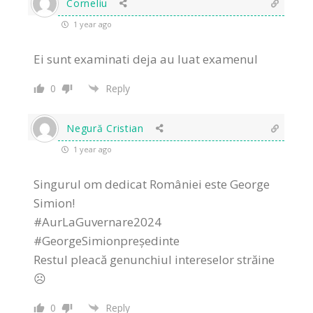
Corneliu
1 year ago
Ei sunt examinati deja au luat examenul
0
Reply
Negură Cristian
1 year ago
Singurul om dedicat României este George
Simion!
#AurLaGuvernare2024
#GeorgeSimionpreședinte
Restul pleacă genunchiul intereselor străine
☹️
0
Reply