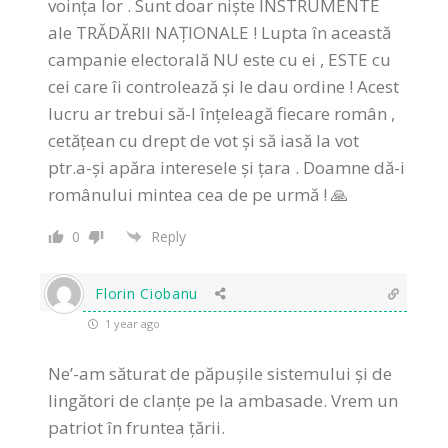
voința lor . Sunt doar niște INSTRUMENTE
ale TRĂDĂRII NAȚIONALE ! Lupta în această
campanie electorală NU este cu ei , ESTE cu
cei care îi controlează și le dau ordine ! Acest
lucru ar trebui să-l înțeleagă fiecare român ,
cetățean cu drept de vot și să iasă la vot
ptr.a-și apăra interesele și țara . Doamne dă-i
românului mintea cea de pe urmă ! 🙏
0
Reply
Florin Ciobanu
1 year ago
Ne’-am săturat de păpușile sistemului și de
lingători de clanțe pe la ambasade. Vrem un
patriot în fruntea țării.