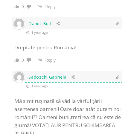
0
Reply
Danut Bulf
1 year ago
Dreptate pentru România!
0
Reply
Sadoschi Gabriela
1 year ago
Mă simt rușinată să văd la vârful țării
asemenea oameni! Oare doar atât putem noi
românii?? Oameni buni,trezirea că nu este de
glumă! VOTAȚI AUR PENTRU SCHIMBAREA
ÎN BINE!