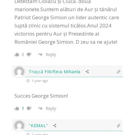
Detestam Ciolacu și Ciuca. două
marionete.Suntem alături de Aur și tânărul
Patriot George Simion un lider autentic care
luptă zilnic cu sistemul ticălos.Anul 2024
victorios pentru Aur și Presedinte al
României George Simion. D zeu sa ne ajute!
0
Reply
Trușcă Filofteia Mihaela
1 year ago
Succes George Simion!
1
Reply
"KEMAL"
1 year ago