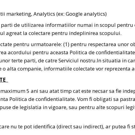
ii marketing, Analytics (ex: Google analytics)
parti de utilizarea informatiilor numai in scopul pentru ca
l agreat la colectare pentru indeplinirea scopului.
ectate pentru urmatoarele: (1) pentru respectarea unor obl
ea acordului pentru aceasta Politica de confidentialitat
nor terte parti, de catre Serviciul nostru.In situatia in c
 o alta companie, informatiile colectate vor reprezenta a
ATE
maximum 5 ani sau atat timp cat este necsar sa fie indep
zenta Politica de confidentialitate. Vom fi obligati sa pa
puse de legislatia in vigoare, sau pentru alte scopuri legi
are nu te pot identifica (direct sau indirect), ar putea f