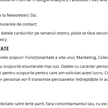
 la Newsletter): Da;
mularele de contact;
 datele cardurilor pe serverul nostru, plata se face secu
etc);
TATE
rele scopuri: Funcționalitate a site-ului, Marketing, Cole
u scopurile enumerate mai sus. Datele cu caracter personal
ntru scopurile pentru care am solicitat acest lucru. Cu t
personal vor fi transmise persoanelor îndreptățite în aces
ctate catre terte parti, fara consimtamantul tau, cu excep