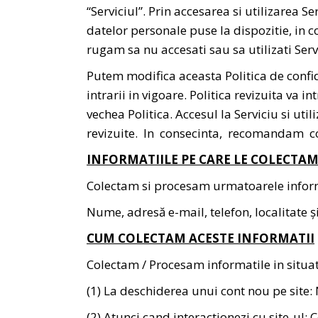
“Serviciul”. Prin accesarea si utilizarea Se
datelor personale puse la dispozitie, in c
rugam sa nu accesati sau sa utilizati Serv
Putem modifica aceasta Politica de confide
intrarii in vigoare. Politica revizuita va i
vechea Politica. Accesul la Serviciu si ut
revizuite. In consecinta, recomandam co
INFORMATIILE PE CARE LE COLECTA
Colectam si procesam urmatoarele informati
Nume, adresă e-mail, telefon, localitate și
CUM COLECTAM ACESTE INFORMATII
Colectam / Procesam informatile in situa
(1) La deschiderea unui cont nou pe site:
(2) Atunci cand interactionezi cu site-ul: 