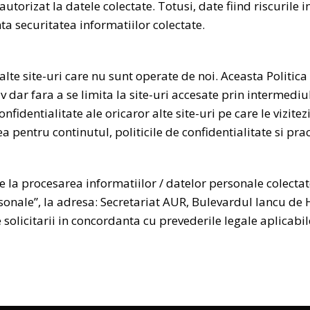
autorizat la datele colectate. Totusi, date fiind riscurile
a securitatea informatiilor colectate
.
 alte site-uri care nu sunt operate de noi. Aceasta Politic
lusiv dar fara a se limita la site-uri accesate prin intermedi
nfidentialitate ale oricaror alte site-uri pe care le vizite
entru continutul, politicile de confidentialitate si practi
e la procesarea informatiilor / datelor personale colectat
sonale”, la adresa: Secretariat AUR, Bulevardul Iancu de
solicitarii in concordanta cu prevederile legale aplicabil