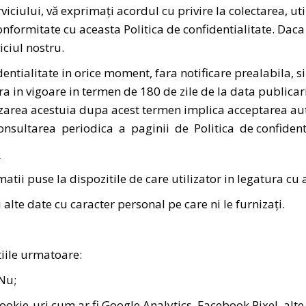
rviciului, vă exprimați acordul cu privire la colectarea, ut
onformitate cu aceasta Politica de confidentialitate. Daca
iciul nostru.
ntialitate in orice moment, fara notificare prealabila, s
ntra in vigoare in termen de 180 de zile de la data publicar
ilizarea acestuia dupa acest termen implica acceptarea aut
nsultarea periodica a paginii de Politica de confidenti
M
i puse la dispozitile de care utilizator in legatura cu ac
 alte date cu caracter personal pe care ni le furnizați.
tiile urmatoare:
 Nu;
Cookie-uri cum ar fi Google Analytics, Facebook Pixel, alte