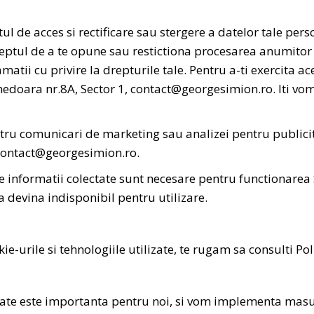
ptul de acces si rectificare sau stergere a datelor tale pers
dreptul de a te opune sau restictiona procesarea anumitor
matii cu privire la drepturile tale. Pentru a-ti exercita ac
edoara nr.8A, Sector 1,
contact@georgesimion.ro
. Iti v
entru comunicari de marketing sau analizei pentru publici
contact@georgesimion.ro
.
 informatii colectate sunt necesare pentru functionarea S
 devina indisponibil pentru utilizare.
ie-urile si tehnologiile utilizate, te rugam sa consulti Pol
ectate este importanta pentru noi, si vom implementa masu