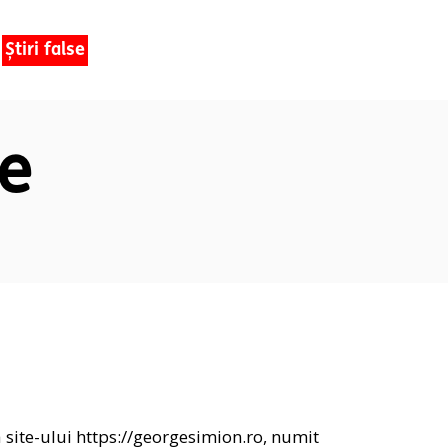
Știri false
te
a site-ului https://georgesimion.ro, numit