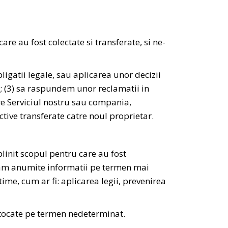
re au fost colectate si transferate, si ne-
igatii legale, sau aplicarea unor decizii
e; (3) sa raspundem unor reclamatii in
are Serviciul nostru sau compania,
ctive transferate catre noul proprietar.
linit scopul pentru care au fost
stram anumite informatii pe termen mai
time, cum ar fi: aplicarea legii, prevenirea
i stocate pe termen nedeterminat.