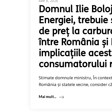
iulie 8, 2026
Domnul Ilie Boloj
Energiei, trebuie
de preț la carbu
între România și 
implicațiile aces
consumatorului 
Stimate domnule ministru, În contextu
România și statele vecine, consider că
Mai mult...