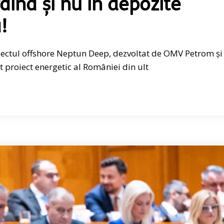
aina și nu în depozite
!
ectul offshore Neptun Deep, dezvoltat de OMV Petrom și
 proiect energetic al României din ult