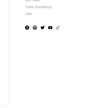
Stiri False
Texte Românești
Utile