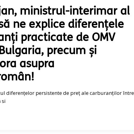
an, ministrul-interimar al
 să ne explice diferențele
ranți practicate de OMV
Bulgaria, precum și
tora asupra
român!
l diferențelor persistente de preț ale carburanților între
 si