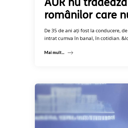
AUR nu trădează 
românilor care n
De 35 de ani ați fost la conducere, de 
intrat cumva în banal, în cotidian. &Ic
Mai mult...