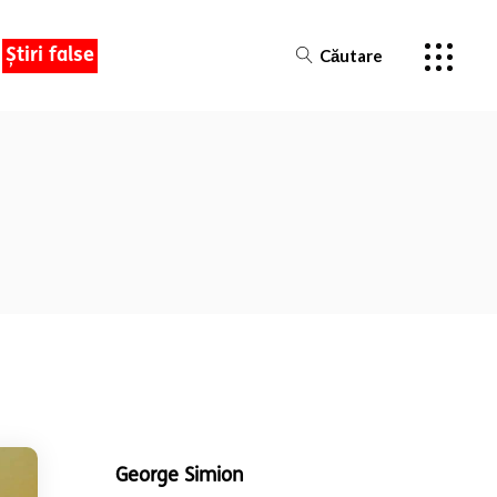
Știri false
Căutare
George Simion