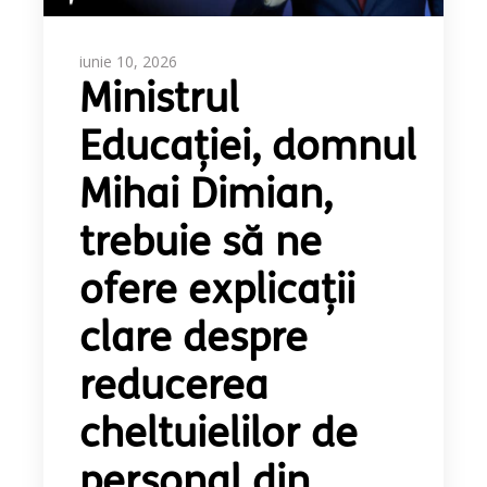
iunie 10, 2026
Ministrul
Educației, domnul
Mihai Dimian,
trebuie să ne
ofere explicații
clare despre
reducerea
cheltuielilor de
personal din