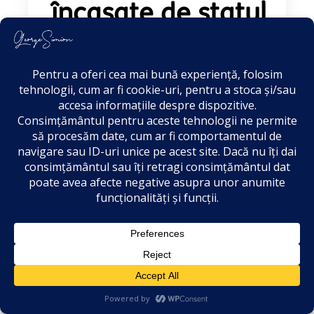
încasate de statul
român!
Stimate domnule ministru, Furtul
Tezaurului Dacic din cadrul expoziției
din Muzeul Drents, organizate în
Regatul Țărilor de Jos, nu poate fi tratat
drept un &b
Mai mult...