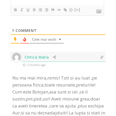
{}
[+]
1
COMMENT
Cele mai vechi
Chirica Maria
5 months ago
Nu ma mai mira,nimic! Toti si-au luat ,pe
persoana fizica,toate resursele,preturile!
Cum este Bolojan,asa sunt si cei ,ce il
sustin,pnl,psd,usr! Aveti misiune grea,doar
ca aveti tineretea ,care va ajuta ,plus eschipa
Aur,si sa nu deznadajduiti! La lupta si stati in