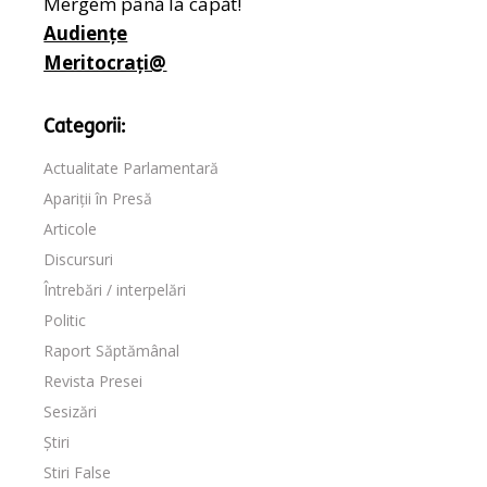
Mergem până la capăt!
Audiențe
Meritocrați@
Categorii:
Actualitate Parlamentară
Apariții în Presă
Articole
Discursuri
Întrebări / interpelări
Politic
Raport Săptămânal
Revista Presei
Sesizări
Știri
Stiri False