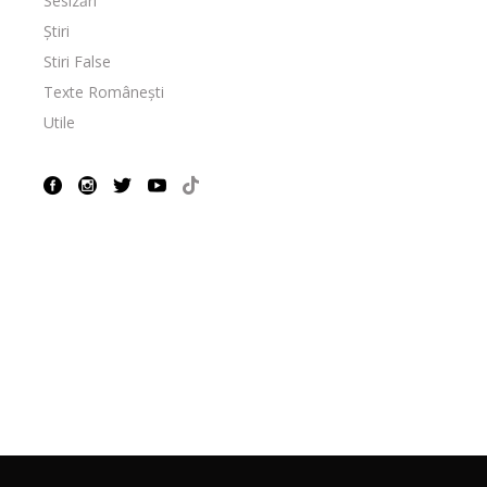
Sesizări
Știri
Stiri False
Texte Românești
Utile