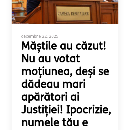
decembrie 22, 2025
Măștile au căzut!
Nu au votat
moțiunea, deși se
dădeau mari
apărători ai
Justiției! Ipocrizie,
numele tău e