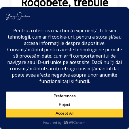
Rogobete, trebuie
să ofere
explicații!
Stimate domnule ministru, Platforma
Informatică a Asigurărilor de Sănătate
(PIAS) a fost concepută, inițial, ca o
platformă unitară menit
Mai mult...