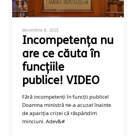
decembrie 8, 2025
Incompetența nu
are ce căuta în
funcțiile
publice! VIDEO
Fără incompetenți în funcții publice!
Doamna ministră ne-a acuzat înainte
de apariția crizei că răspândim
minciuni. Adev&#