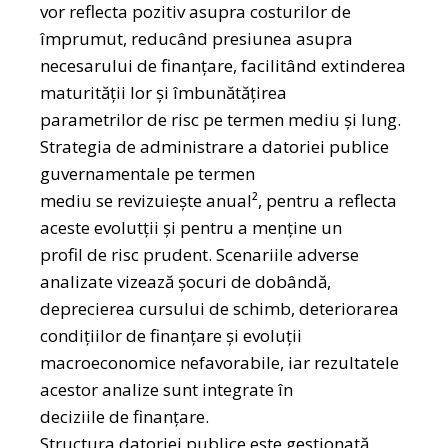
vor reflecta pozitiv asupra costurilor de
împrumut, reducând presiunea asupra
necesarului de finanţare, facilitând extinderea
maturității lor şi îmbunătăţirea
parametrilor de risc pe termen mediu şi lung.
Strategia de administrare a datoriei publice
guvernamentale pe termen
mediu se revizuieşte anual², pentru a reflecta
aceste evolutții și pentru a menţine un
profil de risc prudent. Scenariile adverse
analizate vizează şocuri de dobândă,
deprecierea cursului de schimb, deteriorarea
condiţiilor de finanţare și evoluţii
macroeconomice nefavorabile, iar rezultatele
acestor analize sunt integrate în
deciziile de finanţare.
Structura datoriei publice este gestionată