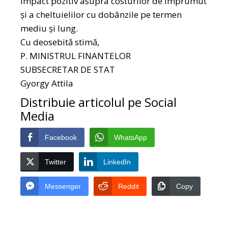
impact pozitiv asupra costurilor de împrumut
şi a cheltuielilor cu dobânzile pe termen
mediu şi lung.
Cu deosebită stimă,
P. MINISTRUL FINANTELOR
SUBSECRETAR DE STAT
Gyorgy Attila
Distribuie articolul pe Social
Media
Facebook
WhatsApp
Twitter
LinkedIn
Messenger
Reddit
Copy