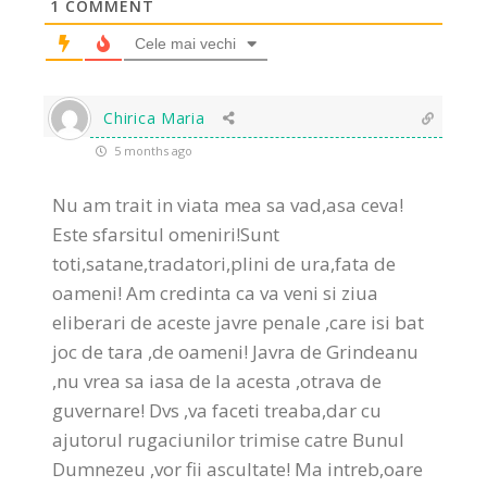
1
COMMENT
Cele mai vechi
Chirica Maria
5 months ago
Nu am trait in viata mea sa vad,asa ceva!
Este sfarsitul omeniri!Sunt
toti,satane,tradatori,plini de ura,fata de
oameni! Am credinta ca va veni si ziua
eliberari de aceste javre penale ,care isi bat
joc de tara ,de oameni! Javra de Grindeanu
,nu vrea sa iasa de la acesta ,otrava de
guvernare! Dvs ,va faceti treaba,dar cu
ajutorul rugaciunilor trimise catre Bunul
Dumnezeu ,vor fii ascultate! Ma intreb,oare