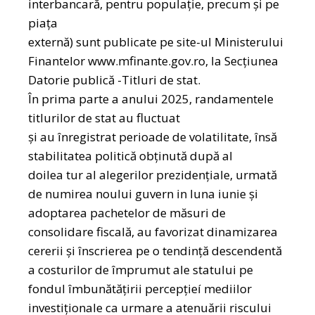
interbancară, pentru populație, precum şi pe
piaţa
externă) sunt publicate pe site-ul Ministerului
Finantelor www.mfinante.gov.ro, la Secţiunea
Datorie publică -Titluri de stat.
În prima parte a anului 2025, randamentele
titlurilor de stat au fluctuat
şi au înregistrat perioade de volatilitate, însă
stabilitatea politică obținută după al
doilea tur al alegerilor prezidenţiale, urmată
de numirea noului guvern in luna iunie şi
adoptarea pachetelor de măsuri de
consolidare fiscală, au favorizat dinamizarea
cererii şi înscrierea pe o tendinţă descendentă
a costurilor de împrumut ale statului pe
fondul îmbunătăţirii percepţieí mediilor
investiţionale ca urmare a atenuării riscului