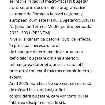
se înscrie în cadrul macro-fiscal şi bugetar
aprobat prin documentele programatice
asumate de România la nivel naţional şi
european, cum este Planul Bugetar-Structural
Naţional pe Termen Mediu pentru perioada
2025 -2031 (PBSNTM).
Nivelul şi dinamica datoriei publice reflectă,
în principal, necesarul brut
de finanţare determinat de acumularea
deficitelor bugetare din anii anteriori,
refinanţarea datoriei ajunse la scadență,
precum şi contextul macroeconomic intern şi
extern.
Anul 2025 marchează o succesiune coerentă
de măsuri în scopul asigurării
consolidării bugetare, care vor contribui la
întărirea disciplinei fiscale şi la