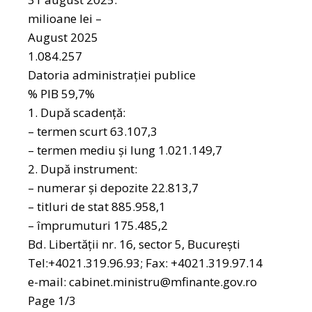
milioane lei –
August 2025
1.084.257
Datoria administraţiei publice
% PIB 59,7%
1. După scadenţă:
– termen scurt 63.107,3
– termen mediu şi lung 1.021.149,7
2. După instrument:
– numerar şi depozite 22.813,7
– titluri de stat 885.958,1
– împrumuturi 175.485,2
Bd. Libertăţii nr. 16, sector 5, Bucureşti
Tel:+4021.319.96.93; Fax: +4021.319.97.14
e-mail:
cabinet.ministru@mfinante.gov.ro
Page 1/3