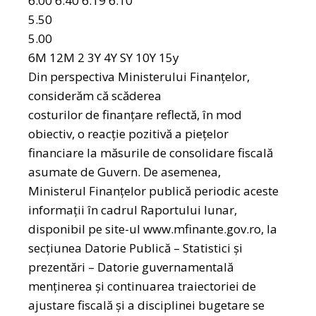
6.00 6.40 6.19 6.10
5.50
5.00
6M 12M 2 3Y 4Y SY 10Y 15y
Din perspectiva Ministerului Finanţelor,
considerăm că scăderea
costurilor de finanţare reflectă, în mod
obiectiv, o reacţie pozitivă a pieţelor
financiare la măsurile de consolidare fiscală
asumate de Guvern. De asemenea,
Ministerul Finanţelor publică periodic aceste
informaţii în cadrul Raportului lunar,
disponibil pe site-ul www.mfinante.gov.ro, la
secţiunea Datorie Publică – Statistici şi
prezentări – Datorie guvernamentală
menţinerea și continuarea traiectoriei de
ajustare fiscală și a disciplinei bugetare se