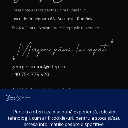
Președinte Alianța pentru Unirea Românilor.
Iancu de Hunedoara 8A, București, România
© 2024
George Simion.
Toate Drepturile Rezervate.
george.simion@cdep.ro
+40 754 779 920
Politică de confidențialitate
Politica cookies
Termeni și Condiții
Acordul de markting
Disclaimer