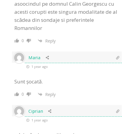
asoocindul pe domnul Calin Georgescu cu
acesti corupti este singura modalitate de al
scădea din sondaje si preferintele
Romannilor
0
Reply
Maria
1 year ago
Sunt șocată.
0
Reply
Ciprian
1 year ago