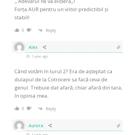
,, Adevărul ne va elibera,,!
Forța AUR pentru un viitor predictibil și
stabil!
0
Reply
Alex
1 year ago
Când votăm în turul 2? Era de așteptat ca
dulapul de la Cotroceni sa facă ceva de
genul. Trebuie dat afară, chiar afară din tara,
în opinia mea.
0
Reply
Aurora
1 year ago