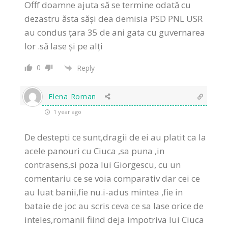
Offf doamne ajuta să se termine odată cu
dezastru ăsta săși dea demisia PSD PNL USR
au condus țara 35 de ani gata cu guvernarea
lor .să lase și pe alți
0
Reply
Elena Roman
1 year ago
De destepti ce sunt,dragii de ei au platit ca la
acele panouri cu Ciuca ,sa puna ,in
contrasens,si poza lui Giorgescu, cu un
comentariu ce se voia comparativ dar cei ce
au luat banii,fie nu.i-adus mintea ,fie in
bataie de joc au scris ceva ce sa lase orice de
inteles,romanii fiind deja impotriva lui Ciuca