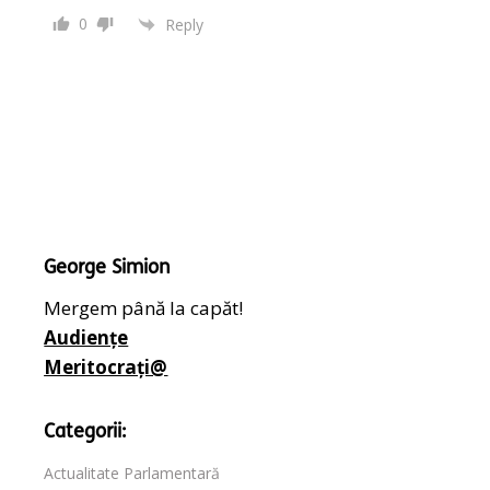
0
Reply
George Simion
Mergem până la capăt!
Audiențe
Meritocrați@
Categorii:
Actualitate Parlamentară