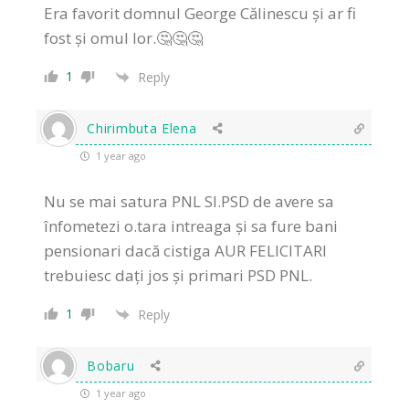
Era favorit domnul George Călinescu și ar fi
fost și omul lor.🤔🤔🤔
1
Reply
Chirimbuta Elena
1 year ago
Nu se mai satura PNL SI.PSD de avere sa
înfometezi o.tara intreaga și sa fure bani
pensionari dacă cistiga AUR FELICITARI
trebuiesc dați jos și primari PSD PNL.
1
Reply
Bobaru
1 year ago