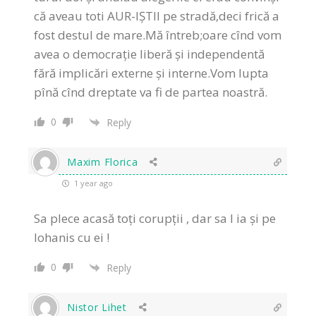
că aveau toti AUR-IȘTII pe stradă,deci frică a
fost destul de mare.Mă întreb;oare cînd vom
avea o democrație liberă și independentă
fără implicări externe și interne.Vom lupta
pînă cînd dreptate va fi de partea noastră.
0
Reply
Maxim Florica
1 year ago
Sa plece acasă toți corupții , dar sa l ia și pe
Iohanis cu ei !
0
Reply
Nistor Lihet