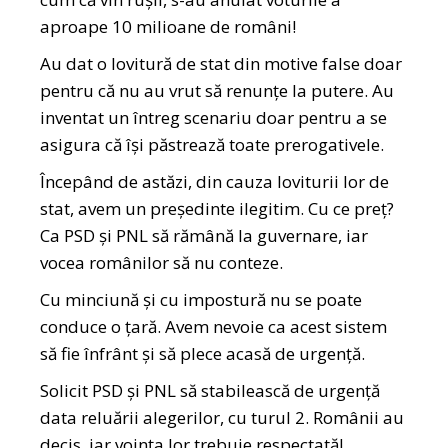
aproape 10 milioane de români!
Au dat o lovitură de stat din motive false doar
pentru că nu au vrut să renunțe la putere. Au
inventat un întreg scenariu doar pentru a se
asigura că își păstrează toate prerogativele.
Începând de astăzi, din cauza loviturii lor de
stat, avem un președinte ilegitim. Cu ce preț?
Ca PSD și PNL să rămână la guvernare, iar
vocea românilor să nu conteze.
Cu minciună și cu impostură nu se poate
conduce o țară. Avem nevoie ca acest sistem
să fie înfrânt și să plece acasă de urgență.
Solicit PSD și PNL să stabilească de urgență
data reluării alegerilor, cu turul 2. Românii au
decis, iar voința lor trebuie respectată!