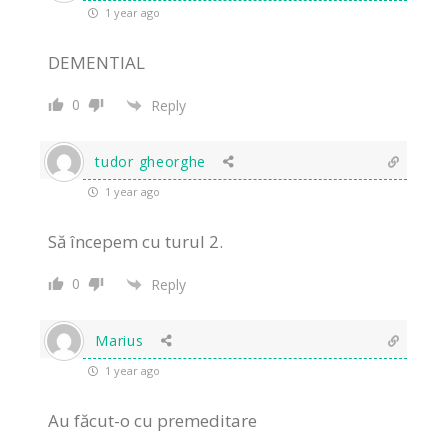
1 year ago
DEMENTIAL
0
Reply
tudor gheorghe
1 year ago
Să începem cu turul 2.
0
Reply
Marius
1 year ago
Au făcut-o cu premeditare