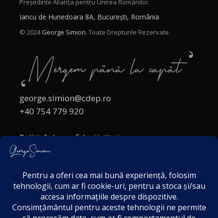
Președinte Alianța pentru Unirea Românilor.
Iancu de Hunedoara 8A, București, România
© 2024
George Simion.
Toate Drepturile Rezervate.
george.simion@cdep.ro
+40 754 779 920
Politică de confidențialitate
Politica cookies
Termeni și Condiții
Acordul de markting
Disclaimer