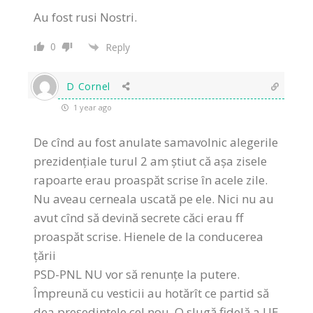
Au fost rusi Nostri.
0
Reply
D Cornel
1 year ago
De cînd au fost anulate samavolnic alegerile
prezidenţiale turul 2 am știut că așa zisele
rapoarte erau proaspăt scrise în acele zile.
Nu aveau cerneala uscată pe ele. Nici nu au
avut cînd să devină secrete căci erau ff
proaspăt scrise. Hienele de la conducerea
ţării
PSD-PNL NU vor să renunţe la putere.
Împreună cu vesticii au hotărît ce partid să
dea președintele cel nou. O slugă fidelă a UE