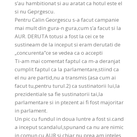
s’au hambitionat si au aratat ca hotul este el
si nu Geprgescu.
Pentru Calin Georgescu s-a facut campanie
mai mult din gura-n gura,cum s’a facut si la
AUR. DERUTA totusi a fost la cei ce te
sustineam de la inceput si eram derutati de
„concurenta”ce se vedea ca o accepti
Ti-am mai comentat faptul ca m-a deranjat
cumplit faptul ca la parlamentare,stiind ca
el nu are partid,nu a transmis (asa cum ai
facut tu,pentru turul.2) ca sustinatorii lui,la
prezidentiale sa fie sustinatorii tai,la
parlamentare si in ptezent ai fi fost majoritar
in parlament.
Un pic cu fundul in doua luntre a fost si.cand
a inceput scandalul,spunand ca nu are nimic
in comun cu AUR si chiar nu prea am inteles