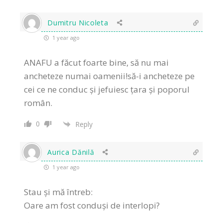
Dumitru Nicoleta
1 year ago
ANAFU a făcut foarte bine, să nu mai
ancheteze numai oamenii!să-i ancheteze pe
cei ce ne conduc și jefuiesc țara și poporul
român.
0
Reply
Aurica Dănilă
1 year ago
Stau și mă întreb:
Oare am fost conduși de interlopi?