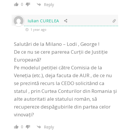
0
Reply
Iulian CURELEA
1 year ago
Salutări de la Milano – Lodi , George !
De ce nu se cere parerea Curții de Justiție
Europeană?
Pe modelul petiției către Comisia de la
Veneția (etc.), deja facuta de AUR , de ce nu
se prezintă recurs la CEDO solicitând ca
statul , prin Curtea Conturilor din Romania și
alte autoritati ale statului român, să
recupereze despăgubirile din partea celor
vinovați?
0
Reply