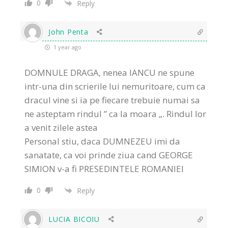
0
Reply
John Penta
1 year ago
DOMNULE DRAGA, nenea IANCU ne spune
intr-una din scrierile lui nemuritoare, cum ca
dracul vine si ia pe fiecare trebuie numai sa
ne asteptam rindul ” ca la moara „. Rindul lor
a venit zilele astea
Personal stiu, daca DUMNEZEU imi da
sanatate, ca voi prinde ziua cand GEORGE
SIMION v-a fi PRESEDINTELE ROMANIEI
0
Reply
LUCIA BICOIU