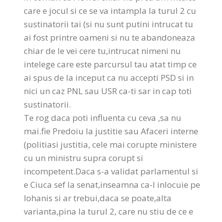
care e jocul si ce se va intampla la turul 2 cu
sustinatorii tai (si nu sunt putini intrucat tu
ai fost printre oameni si nu te abandoneaza
chiar de le vei cere tu,intrucat nimeni nu
intelege care este parcursul tau atat timp ce
ai spus de la inceput ca nu accepti PSD si in
nici un caz PNL sau USR ca-ti sar in cap toti
sustinatorii.
Te rog daca poti influenta cu ceva ,sa nu
mai.fie Predoiu la justitie sau Afaceri interne
(politiasi justitia, cele mai corupte ministere
cu un ministru supra corupt si
incompetent.Daca s-a validat parlamentul si
e Ciuca sef la senat,inseamna ca-l inlocuie pe
Iohanis si ar trebui,daca se poate,alta
varianta,pina la turul 2, care nu stiu de ce e