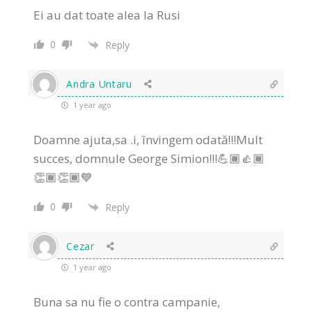
Ei au dat toate alea la Rusi
0
Reply
Andra Untaru
1 year ago
Doamne ajuta,sa .i, învingem odată!!!Mult
succes, domnule George Simion!!!💪🏾👍🏾
👏🏾👏🏾💙
0
Reply
Cezar
1 year ago
Buna sa nu fie o contra campanie,