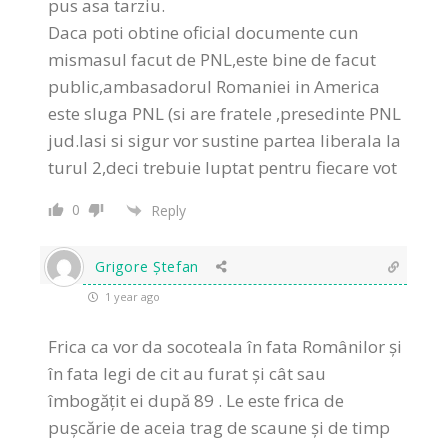
pus asa tarziu.
Daca poti obtine oficial documente cun
mismasul facut de PNL,este bine de facut
public,ambasadorul Romaniei in America
este sluga PNL (si are fratele ,presedinte PNL
jud.Iasi si sigur vor sustine partea liberala la
turul 2,deci trebuie luptat pentru fiecare vot
0
Reply
Grigore Ștefan
1 year ago
Frica ca vor da socoteala în fata Românilor și
în fata legi de cit au furat și cât sau
îmbogățit ei după 89 . Le este frica de
pușcărie de aceia trag de scaune și de timp