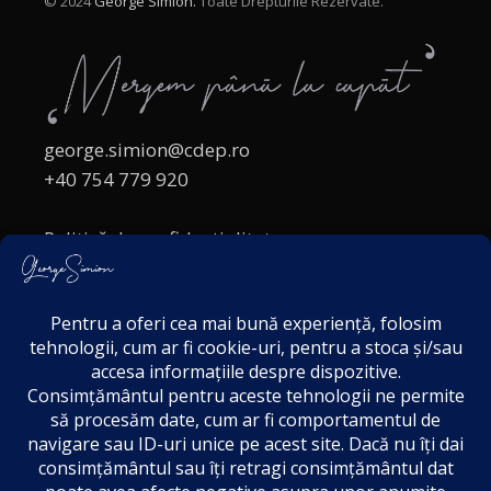
© 2024
George Simion.
Toate Drepturile Rezervate.
george.simion@cdep.ro
+40 754 779 920
Politică de confidențialitate
Politica cookies
Termeni și Condiții
Acordul de markting
Disclaimer