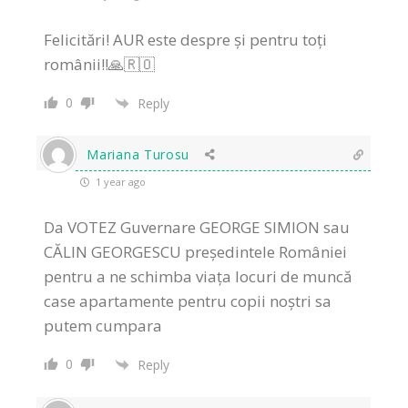
Felicitări! AUR este despre și pentru toți
românii‼️🙏🇷🇴
0
Reply
Mariana Turosu
1 year ago
Da VOTEZ Guvernare GEORGE SIMION sau
CĂLIN GEORGESCU președintele României
pentru a ne schimba viața locuri de muncă
case apartamente pentru copii noștri sa
putem cumpara
0
Reply