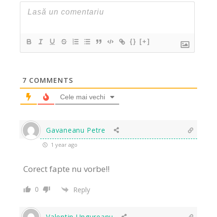
{}
[+]
7
COMMENTS
Cele mai vechi
Gavaneanu Petre
1 year ago
Corect fapte nu vorbe!!
0
Reply
Valentin Ungureanu