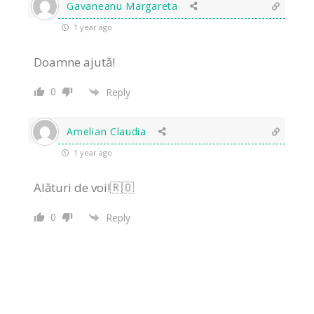
Gavaneanu Margareta
1 year ago
Doamne ajută!
0
Reply
Amelian Claudia
1 year ago
Alături de voi!🇷🇴
0
Reply