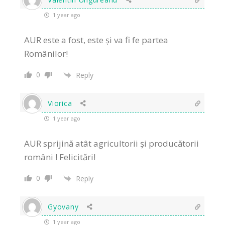
1 year ago
AUR este a fost, este și va fi fe partea
Românilor!
0
Reply
Viorica
1 year ago
AUR sprijină atât agricultorii și producătorii
români ! Felicitări!
0
Reply
Gyovany
1 year ago