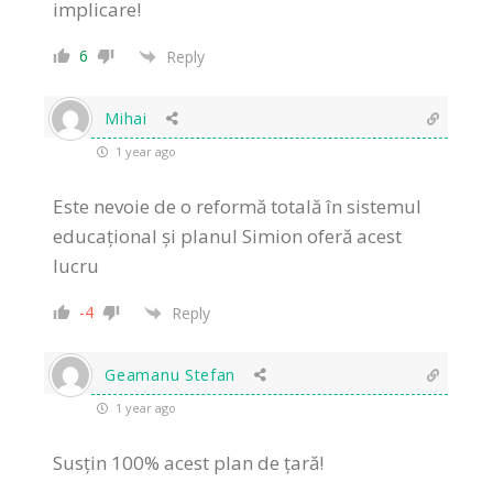
implicare!
6
Reply
Mihai
1 year ago
Este nevoie de o reformă totală în sistemul
educațional și planul Simion oferă acest
lucru
-4
Reply
Geamanu Stefan
1 year ago
Susțin 100% acest plan de țară!