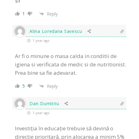
👍
1
Reply
Alina Loredana Savescu
1 year ago
Ar fi o minune o masa calda in conditii de
igiena si verificata de medic si de nutritionist.
Prea bine sa fie adevarat.
5
Reply
Dan Dumitriu
1 year ago
Investiția în educație trebuie să devină o
direcție prioritară, prin alocarea a minim 5%