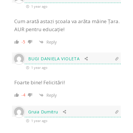
1 year ago
Cum arată astazi școala va arăta mâine Țara.
AUR pentru educație!
-5
Reply
BUGI DANIELA VIOLETA
1 year ago
Foarte bine! Felicitări!
-4
Reply
Gruia Dumitru
1 year ago