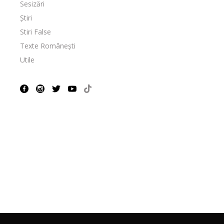
Sesizări
Știri
Stiri False
Texte Românești
Utile