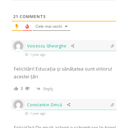
21
COMMENTS
Cele mai vechi
Voicescu Gheorghe
1 year ago
Felicitări! Educația și sănătatea sunt viitorul
acestei țări
3
Reply
Constantin Dincă
1 year ago
Felicitări! De mult aștept o schimbare în bine!