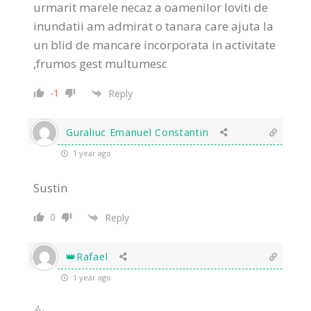
urmarit marele necaz a oamenilor loviti de
inundatii am admirat o tanara care ajuta la
un blid de mancare incorporata in activitate
,frumos gest multumesc
-1
Reply
Guraliuc Emanuel Constantin
1 year ago
Sustin
0
Reply
👑Rafael
1 year ago