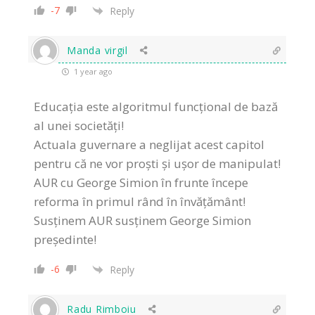
-7
Reply
Manda virgil
1 year ago
Educația este algoritmul funcțional de bază
al unei societăți!
Actuala guvernare a neglijat acest capitol
pentru că ne vor proști și ușor de manipulat!
AUR cu George Simion în frunte începe
reforma în primul rând în învățământ!
Susținem AUR susținem George Simion
președinte!
-6
Reply
Radu Rimboiu