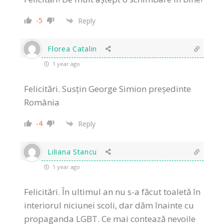
-5
Reply
Florea Catalin
1 year ago
Felicitări. Susțin George Simion președinte
România
-4
Reply
Liliana Stancu
1 year ago
Felicitări. În ultimul an nu s-a făcut toaletă în
interiorul niciunei scoli, dar dăm înainte cu
propaganda LGBT. Ce mai contează nevoile