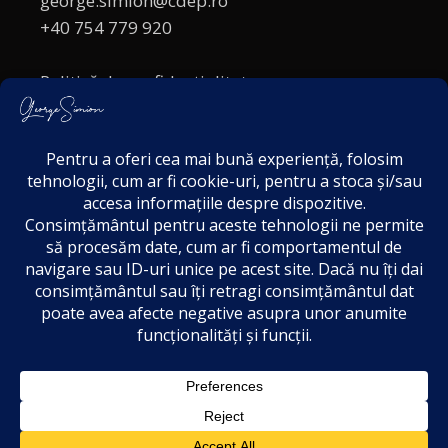
george.simion@cdep.ro
+40 754 779 920
Politică de confidențialitate
Politica cookies
Termeni și Condiții
Acordul de markting
Disclaimer
21