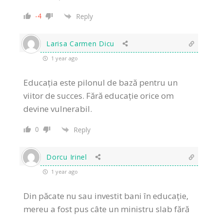
-4
Reply
Larisa Carmen Dicu
1 year ago
Educația este pilonul de bază pentru un
viitor de succes. Fără educație orice om
devine vulnerabil.
0
Reply
Dorcu Irinel
1 year ago
Din păcate nu sau investit bani în educație,
mereu a fost pus câte un ministru slab fără