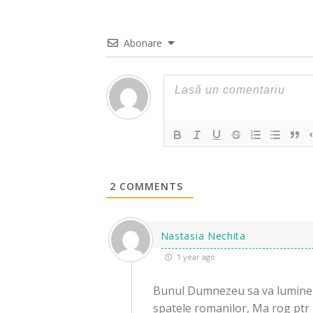
Abonare
2
COMMENTS
Nastasia Nechita
1 year ago
Bunul Dumnezeu sa va lumineze
spatele romanilor, Ma rog ptr 