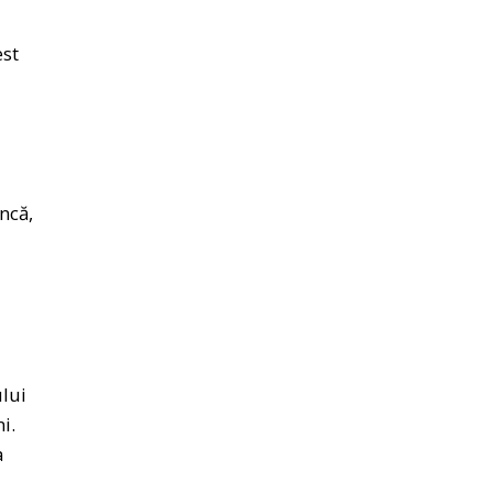
est
ncă,
ului
i.
a