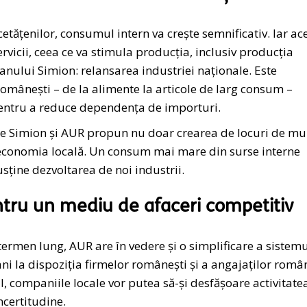
cetățenilor, consumul intern va crește semnificativ. Iar ac
vicii, ceea ce va stimula producția, inclusiv producția
lanului Simion: relansarea industriei naționale. Este
ânești – de la alimente la articole de larg consum –
pentru a reduce dependența de importuri.
ge Simion și AUR propun nu doar crearea de locuri de mu
în economia locală. Un consum mai mare din surse interne
usține dezvoltarea de noi industrii.
pentru un mediu de afaceri competitiv
ermen lung, AUR are în vedere și o simplificare a sistem
ani la dispoziția firmelor românești și a angajaților român
il, companiile locale vor putea să-și desfășoare activitate
ncertitudine.