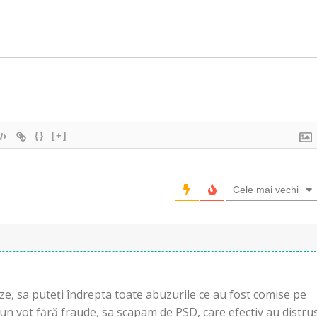
{}
[+]
Cele mai vechi
, sa puteți îndrepta toate abuzurile ce au fost comise pe
un vot fără fraude, sa scapam de PSD, care efectiv au distru