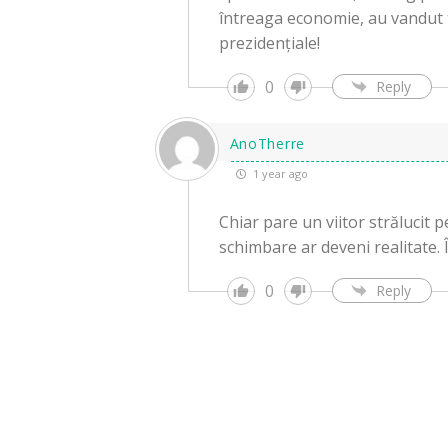
întreaga economie, au vandut to
prezidențiale!
0
Reply
AnoTherre
1 year ago
Chiar pare un viitor strălucit 
schimbare ar deveni realitate. Î
0
Reply