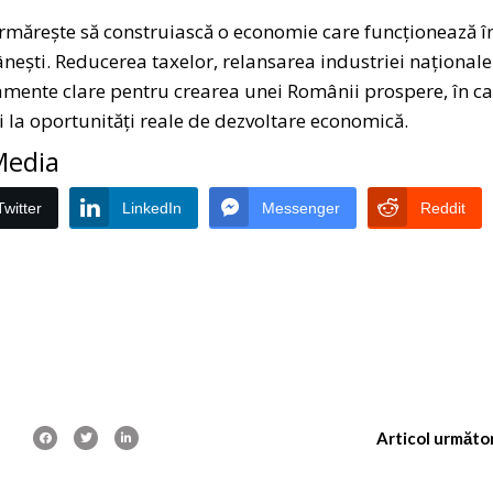
urmărește să construiască o economie care funcționează î
mânești. Reducerea taxelor, relansarea industriei naționale
ajamente clare pentru crearea unei Românii prospere, în c
i la oportunități reale de dezvoltare economică.
 Media
Twitter
LinkedIn
Messenger
Reddit
Articol următo