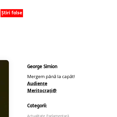
Știri false
George Simion
Mergem până la capăt!
Audiențe
Meritocrați@
Categorii:
Actualitate Parlamentară