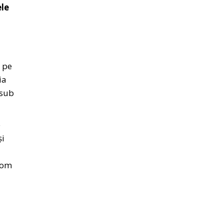
ele
a pe
ia
 sub
e
și
vom