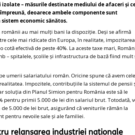
i izolate – măsurile destinate mediului de afaceri și c
te împreună, deoarece ambele componente sunt
n sistem economic sănătos.
 românii au mai mulți bani la dispoziție. Deși se afirmă
re cele mai ridicate din Europa, în realitate, impozitare
 cotă efectivă de peste 40%. La aceste taxe mari, Român
b – spitalele, școlile și infrastructura de bază fiind mult
ă pe umerii salariatului român. Oricine spune că avem cel
alitatea. Impozitele, contribuțiile la sistemul de pensii 
iar soluția din Planul Simion pentru România este să le
ntru primii 5.000 de lei din salariul brut. Totodată, 
 de 5.000 de lei brut, asigurând că veniturile rămân la
t pentru nevoile sale și ale familiei.
u relansarea industriei naționale