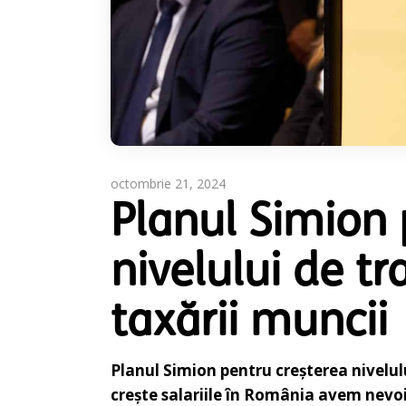
octombrie 21, 2024
Planul Simion 
nivelului de tr
taxării muncii
Planul Simion pentru creșterea nivelul
crește salariile în România avem nevoi