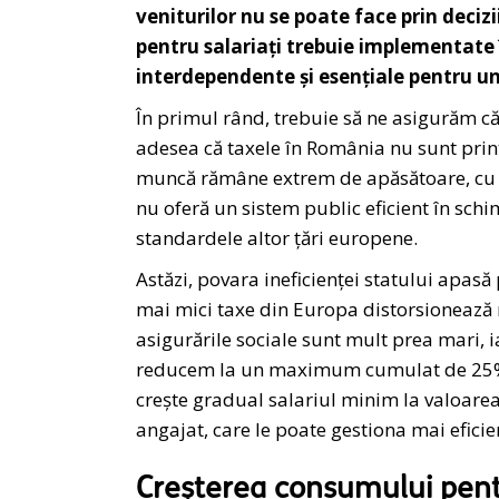
veniturilor nu se poate face prin decizi
pentru salariați trebuie implementa
interdependente și esențiale pentru u
În primul rând, trebuie să ne asigurăm că
adesea că taxele în România nu sunt print
muncă rămâne extrem de apăsătoare, cu o
nu oferă un sistem public eficient în schim
standardele altor țări europene.
Astăzi, povara ineficienței statului apas
mai mici taxe din Europa distorsionează re
asigurările sociale sunt mult prea mari, 
reducem la un maximum cumulat de 25% pe
crește gradual salariul minim la valoarea
angajat, care le poate gestiona mai eficien
Creșterea consumului pentr