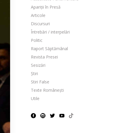
Apariții în Presă
Articole
Discursuri
Întrebări / interpelări
Politic
Raport Săptămânal
Revista Presei
Sesizări
Știri
Stiri False
Texte Românești
Utile