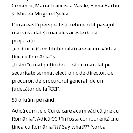
Cîrnanru, Maria Francisca Vasile, Elena Barbu
și Mircea Mugurel Șelea.
Din această perspectivă trebuie citit pasajul
mai sus citat și mai ales aceste două
propoziții:
„e o Curte (Constituțională) care acum văd că
ține cu România” și
„luăm în mai puțin de o oră un mandat pe
securitate semnat electronic de director, de
procuror, de procurorul general, de un
judecător de la ÎCCJ”.
Să o luăm pe rând.
Adică cum „e o Curte care acum văd că ține cu
România”. Adică CCR în fosta componență „nu
ținea cu România”??? Say what??? (vorba