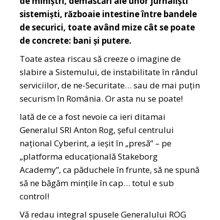
de miniștri, demascări ale unor jurnaliști
sistemiști, războaie intestine între bandele
de securici, toate având mize cât se poate
de concrete: bani și putere.
Toate astea riscau să creeze o imagine de
slabire a Sistemului, de instabilitate în rândul
serviciilor, de ne-Securitate… sau de mai puțin
securism în România. Or asta nu se poate!
Iată de ce a fost nevoie ca ieri ditamai
Generalul SRI Anton Rog, șeful centrului
național Cyberint, a ieșit în „presă” – pe
„platforma educațională Stakeborg
Academy”, ca păduchele în frunte, să ne spună
să ne băgăm mințile în cap… totul e sub
control!
Vă redau integral spusele Generalului ROG