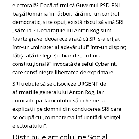
electorală? Dacă afirmi că Guvernul PSD-PNL
bagă România în război, fără nici un control
democratic, și te opui, există riscul să vină SRI
„să te ia”? Declarațiile lui Anton Rog sunt
foarte grave, deoarece arată că SRI s-a erijat
într-un „minister al adevărului” într-un dispreț
fățiș față de lege și chiar de „ordinea
constituțională” invocată de șeful CyberInt,
care consfințește libertatea de exprimare.
SRI trebuie să se disocieze URGENT de
afirmațiile generalului Anton Rog, iar
comisiile parlamentului să-i cheme la
explicații pe domnii din conducerea SRI care
se ocupă cu „combaterea influențării voinței
electoratului”.
Distribuie articolul pe Social