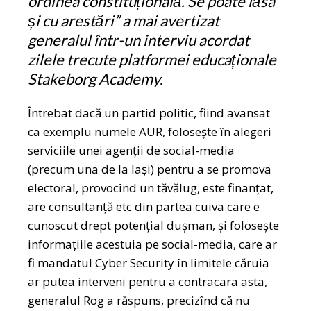
ordinea constituțională. Se poate lăsa
și cu arestări” a mai avertizat
generalul într-un interviu acordat
zilele trecute platformei educaționale
Stakeborg Academy.
Întrebat dacă un partid politic, fiind avansat
ca exemplu numele AUR, folosește în alegeri
serviciile unei agenții de social-media
(precum una de la Iași) pentru a se promova
electoral, provocînd un tăvălug, este finanțat,
are consultanță etc din partea cuiva care e
cunoscut drept potențial dușman, și folosește
informațiile acestuia pe social-media, care ar
fi mandatul Cyber Security în limitele căruia
ar putea interveni pentru a contracara asta,
generalul Rog a răspuns, precizînd că nu