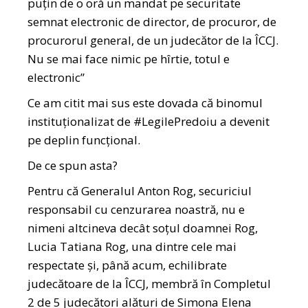
puțin de o oră un mandat pe securitate
semnat electronic de director, de procuror, de
procurorul general, de un judecător de la ÎCCJ.
Nu se mai face nimic pe hîrtie, totul e
electronic”
Ce am citit mai sus este dovada că binomul
instituționalizat de #LegilePredoiu a devenit
pe deplin funcțional.
De ce spun asta?
Pentru că Generalul Anton Rog, securiciul
responsabil cu cenzurarea noastră, nu e
nimeni altcineva decât soțul doamnei Rog,
Lucia Tatiana Rog, una dintre cele mai
respectate și, până acum, echilibrate
judecătoare de la ÎCCJ, membră în Completul
2 de 5 judecători alături de Simona Elena