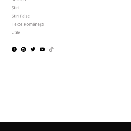
Știri
Stiri False
Texte Românești
Utile