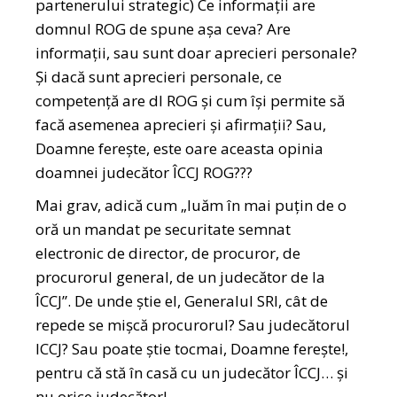
partenerului strategic) Ce informații are
domnul ROG de spune așa ceva? Are
informații, sau sunt doar aprecieri personale?
Și dacă sunt aprecieri personale, ce
competență are dl ROG și cum își permite să
facă asemenea aprecieri și afirmații? Sau,
Doamne ferește, este oare aceasta opinia
doamnei judecător ÎCCJ ROG???
Mai grav, adică cum „luăm în mai puțin de o
oră un mandat pe securitate semnat
electronic de director, de procuror, de
procurorul general, de un judecător de la
ÎCCJ”. De unde știe el, Generalul SRI, cât de
repede se mișcă procurorul? Sau judecătorul
ICCJ? Sau poate știe tocmai, Doamne ferește!,
pentru că stă în casă cu un judecător ÎCCJ… și
nu orice judecător!