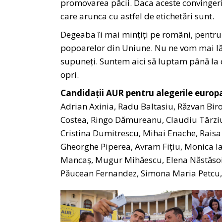
promovarea păcii. Daca aceste convingeri 
care arunca cu astfel de etichetări sunt.
Degeaba îi mai mințiți pe români, pentru că
popoarelor din Uniune. Nu ne vom mai lăsa 
supuneți. Suntem aici să luptam până la 
opri.
Candidații AUR pentru alegerile euro
Adrian Axinia, Radu Baltasiu, Răzvan Bir
Costea, Ringo Dămureanu, Claudiu Târzi
Cristina Dumitrescu, Mihai Enache, Raisa
Gheorghe Piperea, Avram Fițiu, Monica Iag
Mancaș, Mugur Mihăescu, Elena Năstăsoiu
Păucean Fernandez, Simona Maria Petcu, 