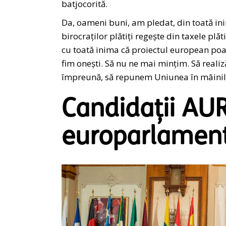
batjocorită.
Da, oameni buni, am pledat, din toată in
birocraților plătiți regește din taxele plăt
cu toată inima că proiectul european poate
fim onești. Să nu ne mai mințim. Să realiz
împreună, să repunem Uniunea în mâinil
Candidații AUR
europarlamen