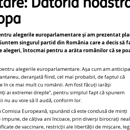
are: Datoria noastr
opa
ntru alegerile europarlamentare și am prezentat pla
untem singurul partid din România care a decis să f
e alegeri, întocmai pentru a arăta românilor că se po
pentru alegerile europarlamentare. Așa cum am anticipa
antaneu, deranjată fiind, cel mai probabil, de faptul că
 în ce mai mult cu românii. Am fost făcuți iarăși
nenți ai extremei drepte”, pentru simplul fapt că spunem
i nu au voie să îl audă, conform lor.
ăm Comisia Europeană, spunând că este condusă de minți
mpune, de câțiva ani încoace, prin diverși birocrați neal
ficate de vaccinare, restricții ale libertății de mișcare, leg