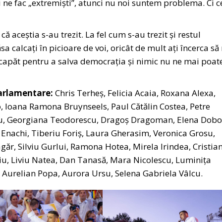
ne fac „extremiști”, atunci nu noi suntem problema. Ci c
 aceștia s-au trezit. La fel cum s-au trezit și restul
calcați în picioare de voi, oricât de mult ați încerca să
capăt pentru a salva democrația și nimic nu ne mai poat
parlamentare:
Chris Terheș, Felicia Acaia, Roxana Alexa,
o, Ioana Ramona Bruynseels, Paul Cătălin Costea, Petre
u, Georgiana Teodorescu, Dragoș Dragoman, Elena Dobo
 Enachi, Tiberiu Foriș, Laura Gherasim, Veronica Grosu,
ăr, Silviu Gurlui, Ramona Hotea, Mirela Irindea, Cristia
, Liviu Natea, Dan Tanasă, Mara Nicolescu, Luminița
Aurelian Popa, Aurora Ursu, Selena Gabriela Vâlcu.