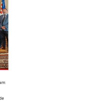
 am
 de