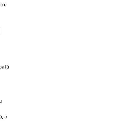
tre
u
pată
u
ă, o