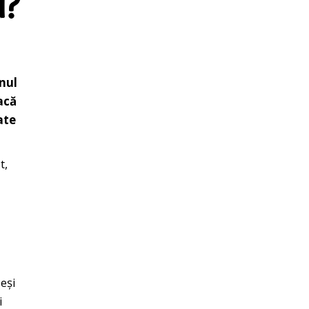
ă?
nul
acă
ate
t,
eși
i