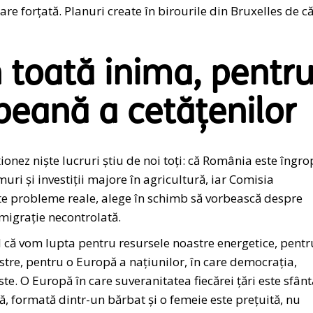
e forțată. Planuri create în birourile din Bruxelles de că
 toată inima, pentr
peană a cetățenilor
nez niște lucruri știu de noi toți: că România este îngro
uri și investiții majore în agricultură, iar Comisia
te probleme reale, alege în schimb să vorbească despre
imigrație necontrolată.
 că vom lupta pentru resursele noastre energetice, pentr
stre, pentru o Europă a națiunilor, în care democrația,
nste. O Europă în care suveranitatea fiecărei țări este sfânt
, formată dintr-un bărbat și o femeie este prețuită, nu