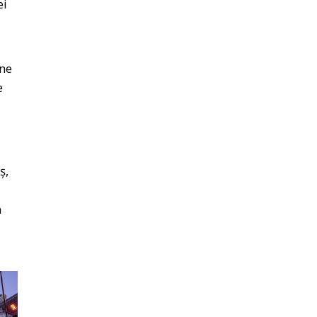
ei
 ne
e
ș,
n