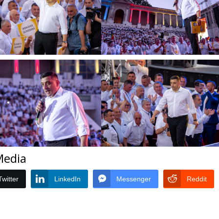
 Media
Twitter
LinkedIn
Messenger
Reddit