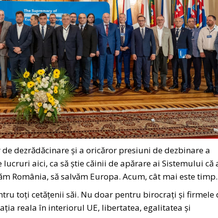
de dezrădăcinare și a oricăror presiuni de dezbinare a
 lucruri aici, ca să știe căinii de apărare ai Sistemului că
alvăm România, să salvăm Europa. Acum, cât mai este timp.
u toți cetățenii săi. Nu doar pentru birocrați și firmele
a reala în interiorul UE, libertatea, egalitatea și