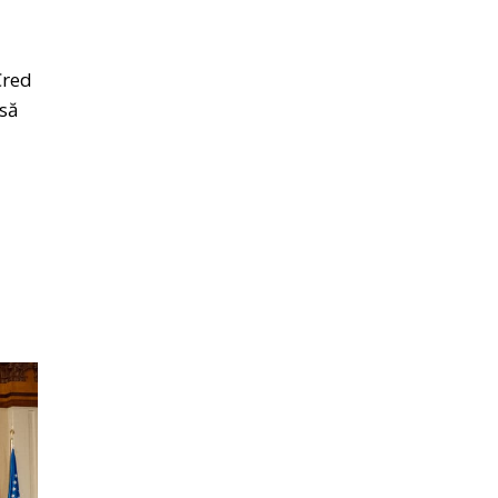
Cred
 să