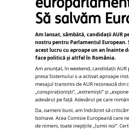
europarlament
Să salvăm Eur
Am lansat, sâmbătă, candidații AUR pe
nostru pentru Parlamentul European. S
acest lucru cu aproape un an înainte d
face politică și altfel în România.
Am anunțat, în weekend, candidații AUR 
presa Sistemului s-a activat aproape inst
mesajul transmis de AUR rezonează din ce
„conspiraționiști”, „extremiști” și „expo
adevărul pe față. Adevărul pe care români
Da, oameni buni, am îndrăznit să critic
bolnave. Acea Comisie Europeană care ne i
de nimeni, toate inepțiile „lumii noi”. Certi