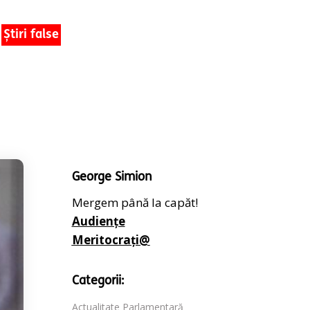
Știri false
George Simion
Mergem până la capăt!
Audiențe
Meritocrați@
Categorii:
Actualitate Parlamentară