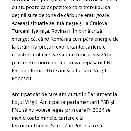
cu stupoare că depozitele care trebuiau să
dețină sute de tone de cărbune erau goale.
Aceeași situație se întâlnește și la Craiova,
Turceni, Ișalnița, Rovinari. În plină criză
energetică, când România cumpără energie de
la străini la prețuri exorbitante, carierele
noastre sunt închise sau nu funcționează la
parametrii normali din cauza nepăsării PNL-
PSD în ultimii 30 de ani și a hoțului Virgil
Popescu.
Am țipat cât de tare am putut în Parlament la
hoțul Virgil. Am țipat la parlamentarii PSD și
PNL să nu voteze legea prin care în 2024 se
închid toate minele, carierele și
termocentralele. Știm că în Polonia o să