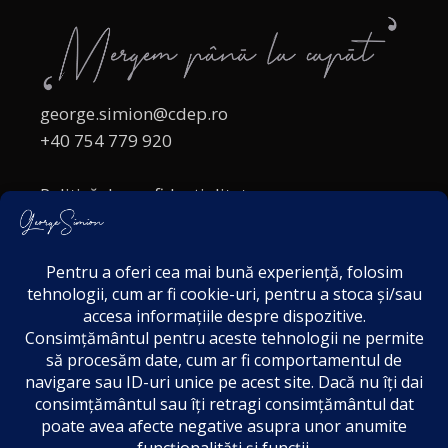
george.simion@cdep.ro
+40 754 779 920
Politică de confidențialitate
Politica cookies
Termeni și Condiții
Acordul de markting
Disclaimer