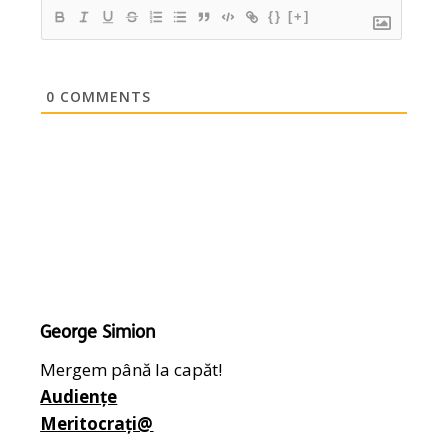
{}
[+]
0
COMMENTS
George Simion
Mergem până la capăt!
Audiențe
Meritocrați@