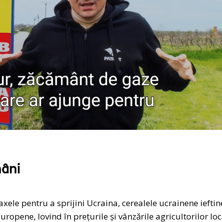
mâni
ele pentru a sprijini Ucraina, cerealele ucrainene ieftine
uropene, lovind în preţurile şi vânzările agricultorilor loc