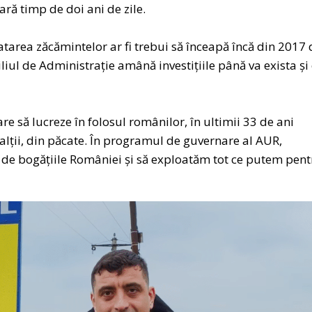
ră timp de doi ani de zile.
atarea zăcămintelor ar fi trebui să înceapă încă din 2017 
liul de Administrație amână investițiile până va exista și
e să lucreze în folosul românilor, în ultimii 33 de ani
alții, din păcate. În programul de guvernare al AUR,
e de bogățiile României și să exploatăm tot ce putem pen