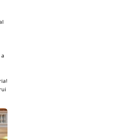
al
 a
ia!
rui