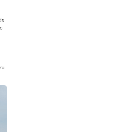
de
 o
tru