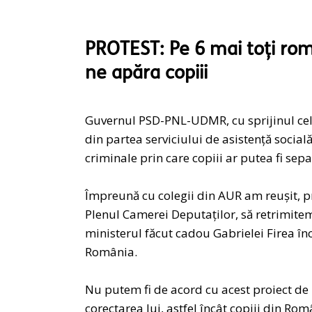
PROTEST: Pe 6 mai toți ro
ne apăra copiii
Guvernul PSD-PNL-UDMR, cu sprijinul celor
din partea serviciului de asistență social
criminale prin care copiii ar putea fi sepa
Împreună cu colegii din AUR am reușit, pr
Plenul Camerei Deputaților, să retrimitem
ministerul făcut cadou Gabrielei Firea în
România.
Nu putem fi de acord cu acest proiect de 
corectarea lui, astfel încât copiii din Rom