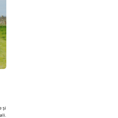
 și
ali.