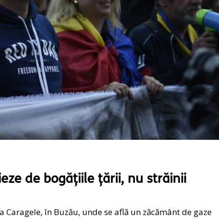
ze de bogățiile țării, nu străinii
la Caragele, în Buzău, unde se află un zăcământ de gaze