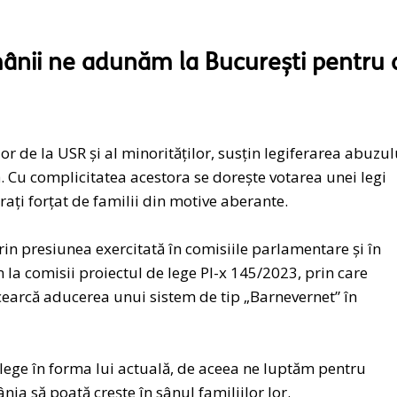
mânii ne adunăm la București pentru 
 de la USR și al minorităților, susțin legiferarea abuzul
ă. Cu complicitatea acestora se dorește votarea unei legi
rați forțat de familii din motive aberante.
in presiunea exercitată în comisiile parlamentare și în
 la comisii proiectul de lege Pl-x 145/2023, prin care
cearcă aducerea unui sistem de tip „Barnevernet” în
lege în forma lui actuală, de aceea ne luptăm pentru
ânia să poată crește în sânul familiilor lor.