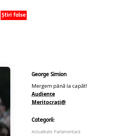
Știri false
George Simion
Mergem până la capăt!
Audiențe
Meritocrați@
Categorii:
Actualitate Parlamentară