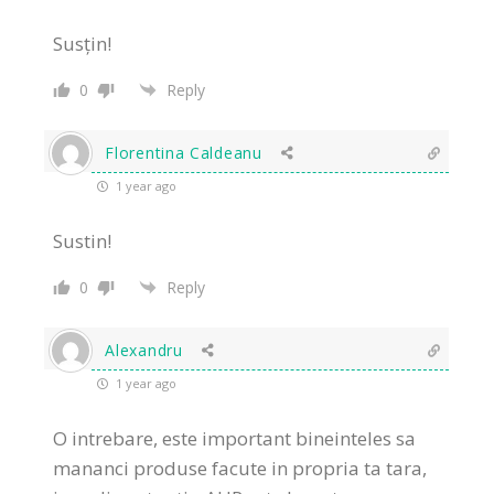
Susțin!
0
Reply
Florentina Caldeanu
1 year ago
Sustin!
0
Reply
Alexandru
1 year ago
O intrebare, este important bineinteles sa
mananci produse facute in propria ta tara,