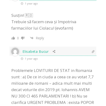
1 year ago
Susțin! 🇷🇴
Trebuie să facem ceva și împotriva
farmaciilor lui Ciolacu! (evofarm)
0
Reply
Elisabeta Bucur
1 year ago
Problemele LOVITURII DE STAT in Romania
sunt : a) De ce in ciuda a ceea ce au votat 7,7
milioane de romani – adica mult mai multi
decat voturile din 2019 pt. Iohannis AVEM
NU 300 CI 465 PARLAMENTARI ! b) Nu se
clarificä URGENT PROBLEMA : exista POPOR