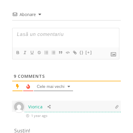
Abonare
{}
[+]
9
COMMENTS
Cele mai vechi
Viorica
1 year ago
Susțin!