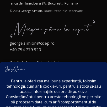
Iancu de Hunedoara 8A, București, România
© 2024
George Simion.
Toate Drepturile Rezervate.
george.simion@cdep.ro
+40 754 779 920
Politică de confidențialitate
Politica cookies
Termeni și Condiții
Acordul de markting
Disclaimer