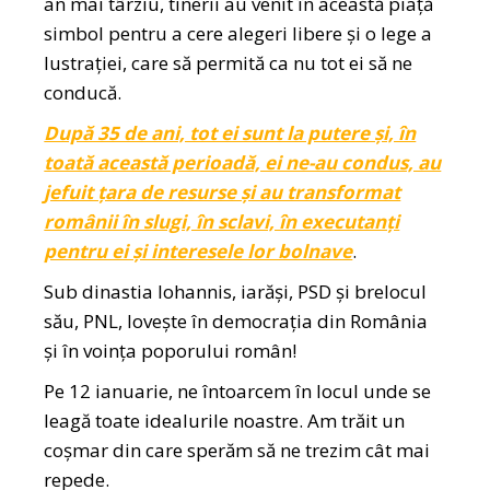
an mai târziu, tinerii au venit în această piață
simbol pentru a cere alegeri libere și o lege a
lustrației, care să permită ca nu tot ei să ne
conducă.
După 35 de ani, tot ei sunt la putere și, în
toată această perioadă, ei ne-au condus, au
jefuit țara de resurse și au transformat
românii în slugi, în sclavi, în executanți
pentru ei și interesele lor bolnave
.
Sub dinastia Iohannis, iarăși, PSD și brelocul
său, PNL, lovește în democrația din România
și în voința poporului român!
Pe 12 ianuarie, ne întoarcem în locul unde se
leagă toate idealurile noastre. Am trăit un
coșmar din care sperăm să ne trezim cât mai
repede.