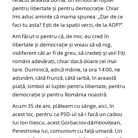
pentru libertate și pentru democrație. Chiar
îmi aduc aminte că mama spunea: „Dar de ce
faci tu asta? Ești de la spații verzi, de la ADP?”.
Am făcut-o pentru că, de mic, eu cred în
libertate și democrație și vreau să vă rog,
indiferent cât ar fi de greu, să credeți și voi! Fiți
români adevărați, chiar dacă doare cel mai
tare. Duminică, adică mâine, la ora 14:00, ne
adunăm, câtă frunză, câtă iarbă, în această
piață, simbol al luptei pentru libertate, pentru
democrație și pentru România noastră.
Acum 35 de ani, plăteam cu sânge, aici, în
acest loc, pentru ca PSD-ul să-i facă un cadou
lui Ion Iliescu, acest Gorbaciov dâmbovițean,
Perestroika lui, comunism cu față umană. Un