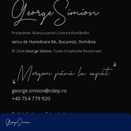
Președinte Alianța pentru Unirea Românilor.
Iancu de Hunedoara 8A, București, România
© 2024
George Simion.
Toate Drepturile Rezervate.
george.simion@cdep.ro
+40 754 779 920
Politică de confidențialitate
Politica cookies
Termeni și Condiții