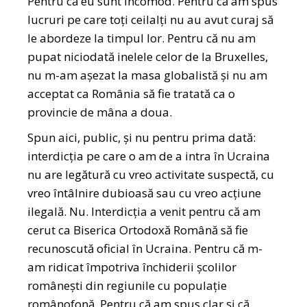
Pentru că eu sunt incomod. Pentru că am spus
lucruri pe care toți ceilalți nu au avut curaj să
le abordeze la timpul lor. Pentru că nu am
pupat niciodată inelele celor de la Bruxelles,
nu m-am așezat la masa globalistă și nu am
acceptat ca România să fie tratată ca o
provincie de mâna a doua.
Spun aici, public, și nu pentru prima dată:
interdicția pe care o am de a intra în Ucraina
nu are legătură cu vreo activitate suspectă, cu
vreo întâlnire dubioasă sau cu vreo acțiune
ilegală. Nu. Interdicția a venit pentru că am
cerut ca Biserica Ortodoxă Română să fie
recunoscută oficial în Ucraina. Pentru că m-
am ridicat împotriva închiderii școlilor
românești din regiunile cu populație
românofonă. Pentru că am spus clar și că