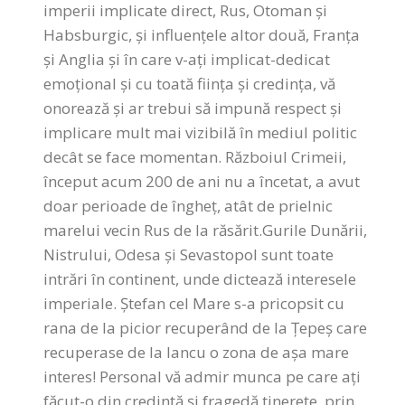
imperii implicate direct, Rus, Otoman și
Habsburgic, și influențele altor două, Franța
și Anglia și în care v-ați implicat-dedicat
emoțional și cu toată ființa și credința, vă
onorează și ar trebui să impună respect și
implicare mult mai vizibilă în mediul politic
decât se face momentan. Războiul Crimeii,
început acum 200 de ani nu a încetat, a avut
doar perioade de îngheț, atât de prielnic
marelui vecin Rus de la răsărit.Gurile Dunării,
Nistrului, Odesa și Sevastopol sunt toate
intrări în continent, unde dictează interesele
imperiale. Ștefan cel Mare s-a pricopsit cu
rana de la picior recuperând de la Țepeș care
recuperase de la Iancu o zona de așa mare
interes! Personal vă admir munca pe care ați
făcut-o din credință și fragedă tinerețe, prin