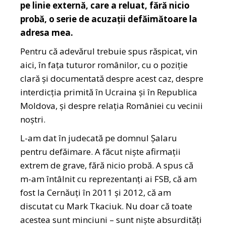
pe linie externă, care a reluat, fără nicio
probă, o serie de acuzații defăimătoare la
adresa mea.
Pentru că adevărul trebuie spus răspicat, vin
aici, în fața tuturor românilor, cu o poziție
clară și documentată despre acest caz, despre
interdicția primită în Ucraina și în Republica
Moldova, și despre relația României cu vecinii
noștri.
L-am dat în judecată pe domnul Șalaru
pentru defăimare. A făcut niște afirmații
extrem de grave, fără nicio probă. A spus că
m-am întâlnit cu reprezentanți ai FSB, că am
fost la Cernăuți în 2011 și 2012, că am
discutat cu Mark Tkaciuk. Nu doar că toate
acestea sunt minciuni – sunt niște absurdități