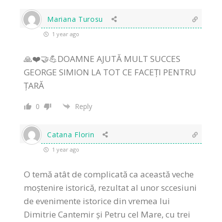
Mariana Turosu
1 year ago
🙏❤️🤝💪DOAMNE AJUTĂ MULT SUCCES
GEORGE SIMION LA TOT CE FACEȚI PENTRU
ȚARĂ
0
Reply
Catana Florin
1 year ago
O temă atât de complicată ca această veche
moștenire istorică, rezultat al unor sccesiuni
de evenimente istorice din vremea lui
Dimitrie Cantemir și Petru cel Mare, cu trei