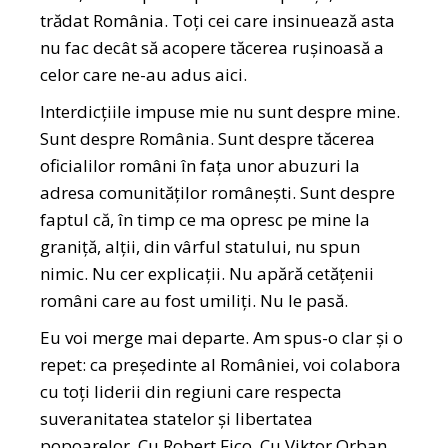
trădat România. Toți cei care insinuează asta
nu fac decât să acopere tăcerea rușinoasă a
celor care ne-au adus aici.
Interdicțiile impuse mie nu sunt despre mine.
Sunt despre România. Sunt despre tăcerea
oficialilor români în fața unor abuzuri la
adresa comunităților românești. Sunt despre
faptul că, în timp ce ma opresc pe mine la
graniță, alții, din vârful statului, nu spun
nimic. Nu cer explicații. Nu apără cetățenii
români care au fost umiliți. Nu le pasă.
Eu voi merge mai departe. Am spus-o clar și o
repet: ca președinte al României, voi colabora
cu toți liderii din regiuni care respecta
suveranitatea statelor și libertatea
popoarelor. Cu Robert Fico. Cu Viktor Orban.