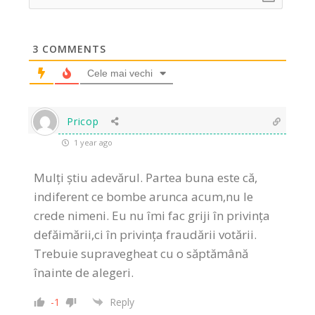
3
COMMENTS
Cele mai vechi
Pricop
1 year ago
Mulți știu adevărul. Partea buna este că,
indiferent ce bombe arunca acum,nu le
crede nimeni. Eu nu îmi fac griji în privința
defăimării,ci în privința fraudării votării.
Trebuie supravegheat cu o săptămână
înainte de alegeri.
-1
Reply