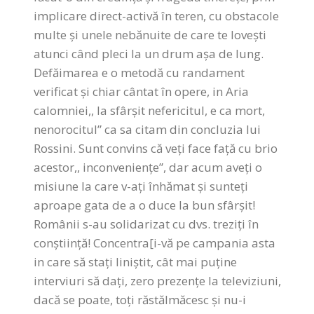
implicare direct-activă în teren, cu obstacole
multe și unele nebănuite de care te lovești
atunci când pleci la un drum așa de lung.
Defăimarea e o metodă cu randament
verificat și chiar cântat în opere, in Aria
calomniei,, la sfârșit nefericitul, e ca mort,
nenorocitul” ca sa citam din concluzia lui
Rossini. Sunt convins că veți face față cu brio
acestor,, inconveniențe”, dar acum aveți o
misiune la care v-ați înhămat și sunteți
aproape gata de a o duce la bun sfârșit!
Românii s-au solidarizat cu dvs. treziți în
conștiință! Concentra[i-vă pe campania asta
in care să stați liniștit, cât mai puține
interviuri să dați, zero prezențe la televiziuni,
dacă se poate, toți răstălmăcesc și nu-i