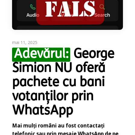
mai 11, 2025
Adevărul:
George
Simion NU oferă
pachete cu bani
votanților prin
WhatsApp
Mai mulți români au fost contactați
telefonic sau prin mesaje WhatsApp de pe