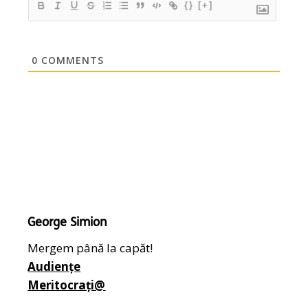
{}
[+]
0
COMMENTS
George Simion
Mergem până la capăt!
Audiențe
Meritocrați@