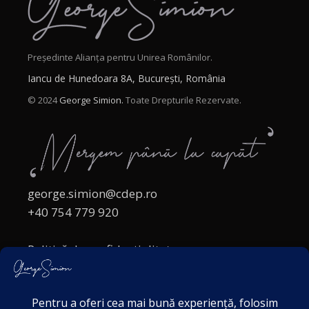
Președinte Alianța pentru Unirea Românilor.
Iancu de Hunedoara 8A, București, România
© 2024
George Simion.
Toate Drepturile Rezervate.
george.simion@cdep.ro
+40 754 779 920
Politică de confidențialitate
Politica cookies
Termeni și Condiții
Acordul de markting