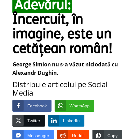
Adevărul:
Încercuit, în
imagine, este un
cetățean român!
George Simion nu s-a văzut niciodată cu
Alexandr Dughin.
Distribuie articolul pe Social
Media
Facebook
WhatsApp
Twitter
LinkedIn
Messenger
Reddit
Copy