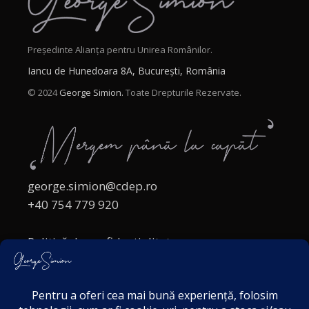
Președinte Alianța pentru Unirea Românilor.
Iancu de Hunedoara 8A, București, România
© 2024
George Simion.
Toate Drepturile Rezervate.
george.simion@cdep.ro
+40 754 779 920
Politică de confidențialitate
Politica cookies
Termeni și Condiții
Acordul de markting