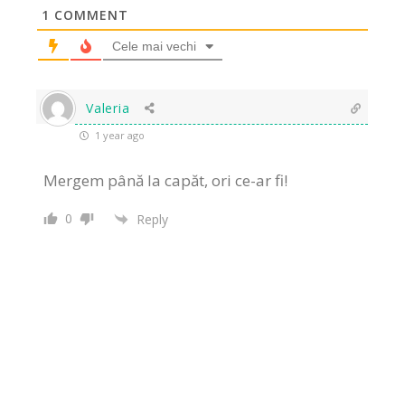
1
COMMENT
Cele mai vechi
Valeria
1 year ago
Mergem până la capăt, ori ce-ar fi!
0
Reply