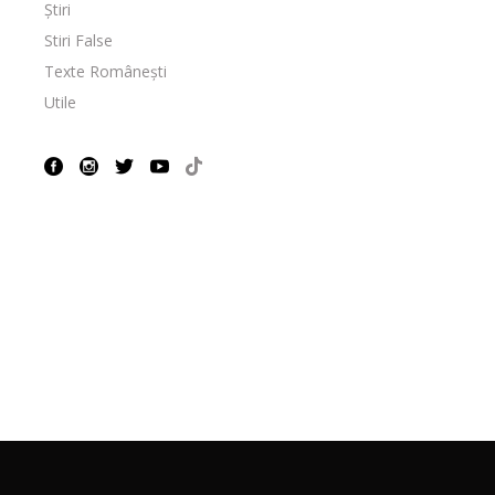
Știri
Stiri False
Texte Românești
Utile