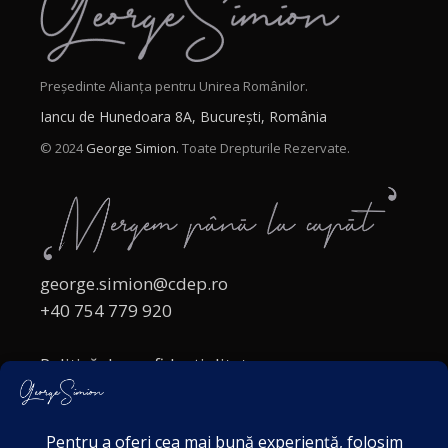
Președinte Alianța pentru Unirea Românilor.
Iancu de Hunedoara 8A, București, România
© 2024
George Simion.
Toate Drepturile Rezervate.
george.simion@cdep.ro
+40 754 779 920
Politică de confidențialitate
Politica cookies
Termeni și Condiții
Acordul de markting