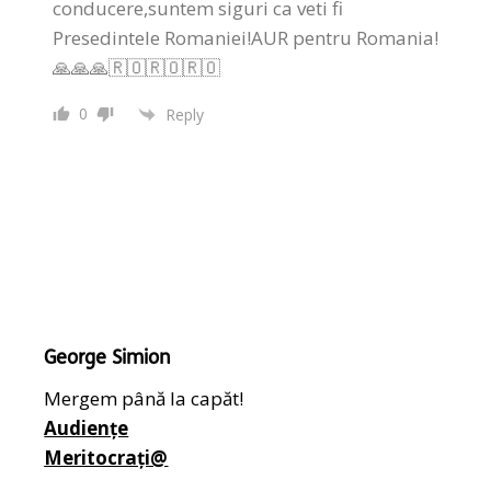
conducere,suntem siguri ca veti fi
Presedintele Romaniei!AUR pentru Romania!
🙏🙏🙏🇷🇴🇷🇴🇷🇴
0
Reply
George Simion
Mergem până la capăt!
Audiențe
Meritocrați@