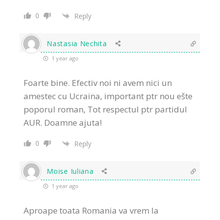
0
Reply
Nastasia Nechita
1 year ago
Foarte bine. Efectiv noi ni avem nici un
amestec cu Ucraina, important ptr nou ešte
poporul roman, Tot respectul ptr partidul
AUR. Doamne ajuta!
0
Reply
Moise Iuliana
1 year ago
Aproape toata Romania va vrem la