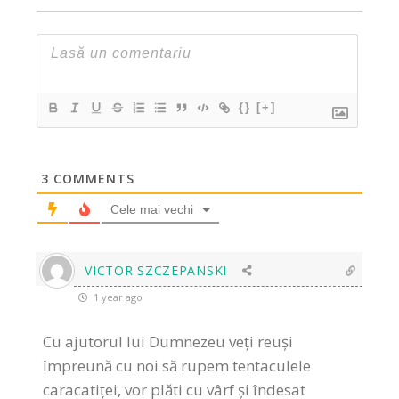
{}
[+]
3
COMMENTS
Cele mai vechi
VICTOR SZCZEPANSKI
1 year ago
Cu ajutorul lui Dumnezeu veți reuși
împreună cu noi să rupem tentaculele
caracatiței, vor plăti cu vârf și îndesat