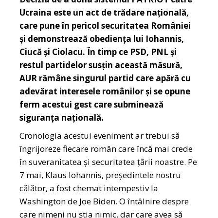
Ucraina este un act de trădare națională,
care pune în pericol securitatea României
și demonstrează obediența lui Iohannis,
Ciucă și Ciolacu. În timp ce PSD, PNL și
restul partidelor susțin această măsură,
AUR rămâne singurul partid care apără cu
adevărat interesele românilor și se opune
ferm acestui gest care subminează
siguranța națională.
Cronologia acestui eveniment ar trebui să
îngrijoreze fiecare român care încă mai crede
în suveranitatea și securitatea țării noastre. Pe
7 mai, Klaus Iohannis, președintele nostru
călător, a fost chemat intempestiv la
Washington de Joe Biden. O întâlnire despre
care nimeni nu știa nimic, dar care avea să