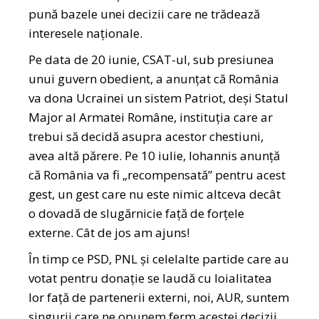
pună bazele unei decizii care ne trădează
interesele naționale.
Pe data de 20 iunie, CSAT-ul, sub presiunea
unui guvern obedient, a anunțat că România
va dona Ucrainei un sistem Patriot, deși Statul
Major al Armatei Române, instituția care ar
trebui să decidă asupra acestor chestiuni,
avea altă părere. Pe 10 iulie, Iohannis anunță
că România va fi „recompensată” pentru acest
gest, un gest care nu este nimic altceva decât
o dovadă de slugărnicie față de forțele
externe. Cât de jos am ajuns!
În timp ce PSD, PNL și celelalte partide care au
votat pentru donație se laudă cu loialitatea
lor față de partenerii externi, noi, AUR, suntem
singurii care ne opunem ferm acestei decizii.