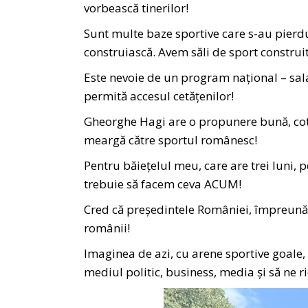
vorbească tinerilor!
Sunt multe baze sportive care s-au pierdu
construiască. Avem săli de sport construi
Este nevoie de un program național – sala și
permită accesul cetățenilor!
Gheorghe Hagi are o propunere bună, cota 
meargă către sportul românesc!
Pentru băiețelul meu, care are trei luni, p
trebuie să facem ceva ACUM!
Cred că președintele României, împreună cu
românii!
Imaginea de azi, cu arene sportive goale
mediul politic, business, media și să ne