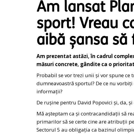
Am lansat Pla
sport! Vreau c
aibă șansa să 
Am prezentat astăzi, în cadrul complex
măsuri concrete, gândite ca o priorit
Probabil se vor trezi unii și vor spune ce 
dumneavoastră sportul? De ce nu vorbiți d
informații?
De rușine pentru David Popovici și, da, și 
Mă așteptam ca și contracandidații să rea
primarilor să se certe cine are atribuții p
Sectorul 5 au obligația ca bazinul olimpic