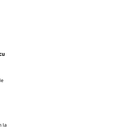
cu
de
n la