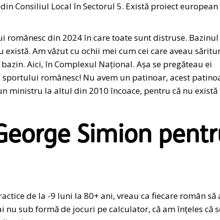
din Consiliul Local în Sectorul 5. Există proiect european 
ui românesc din 2024 în care toate sunt distruse. Bazinul
 există. Am văzut cu ochii mei cum cei care aveau săritur
n bazin. Aici, în Complexul Național. Așa se pregăteau ei
ea sportului românesc! Nu avem un patinoar, acest patino
 un ministru la altul din 2010 încoace, pentru că nu există
 George Simion pent
ractice de la -9 luni la 80+ ani, vreau ca fiecare român să
 nu sub formă de jocuri pe calculator, că am înțeles că s