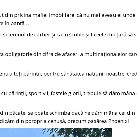
t din pricina mafiei imobiliare, că nu mai aveau ei unde
te în pantă…
 terenul de cartier și ca în școlile și liceele din țară să s
obligatorie din cifra de afaceri a multinaționalelor car
entru toți părinții, pentru sănătatea națiunii noastre, cre
 părinții, sportivii, fostele glorii, trebuie să dăm mâna
, din păcate, se poate schimba dacă ne dăm mâna cei din
 ridicăm din poropria cenușă, precum pasărea Phoenix!