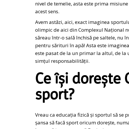
nivel de temelie, asta este prima misiune 
acest sens.
Avem astăzi, aici, exact imaginea sportul
olimpic de aici din Complexul Național nu
săreau într-o sală închisă pe saltele, nu î
pentru sărituri în apă! Asta este imagin
este pasat de la un primar la altul, de la
simțul responsabilității.
Ce își dorește
sport?
Vreau ca educația fizică și sportul să se p
șansa să facă sport oricum dorește, numai