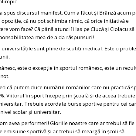
olimpic.
d a spus discursul manifest. Cum a făcut și Brânză acum 
n opoziție, că nu pot schimba nimic, că orice inițiativă e
re vom face? Că până atunci îi las pe Ciucă și Ciolacu să 
sponsabilitatea mea de a da răspunsuri!
, universitățile sunt pline de scutiți medical. Este o prob
unii.
mânesc, este o excepție în sportul românesc, este un rezul
înot.
 cred că putem duce numărul românilor care nu practică s
 Viitorul în sport începe prin școală și de aceea trebuie
niversitar. Trebuie acordate burse sportive pentru cei ca
nivel școlar și universitar.
om avea performeri! Gloriile noastre care ar trebui să fie
re emisiune sportivă și ar trebui să meargă în școli să