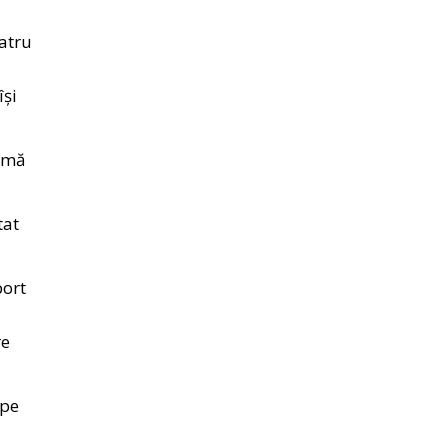
patru
își
lemă
tat
port
re
 pe