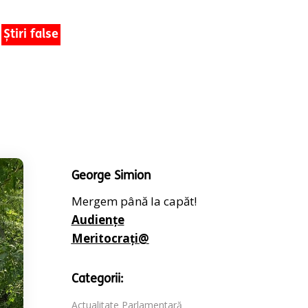
Știri false
George Simion
Mergem până la capăt!
Audiențe
Meritocrați@
Categorii:
Actualitate Parlamentară