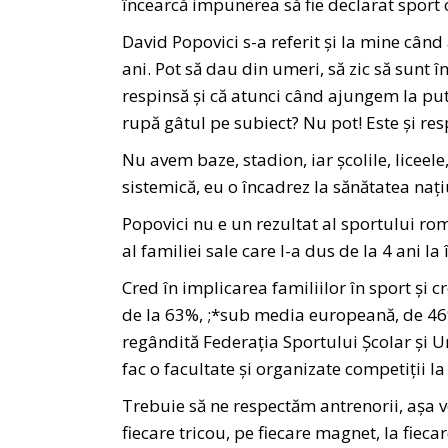
încearcă impunerea să fie declarat sport 
David Popovici s-a referit și la mine cân
ani. Pot să dau din umeri, să zic să sunt î
respinsă și că atunci când ajungem la pute
rupă gâtul pe subiect? Nu pot! Este și re
Nu avem baze, stadion, iar școlile, liceele
sistemică, eu o încadrez la sănătatea nați
Popovici nu e un rezultat al sportului ro
al familiei sale care l-a dus de la 4 ani la 
Cred în implicarea familiilor în sport și
de la 63%, ;*sub media europeană, de 46%.
regândită Federația Sportului Școlar și U
fac o facultate și organizate competiții la 
Trebuie să ne respectăm antrenorii, așa v
fiecare tricou, pe fiecare magnet, la fieca