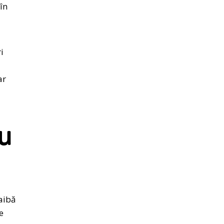
în
i
ar
ru
 aibă
e