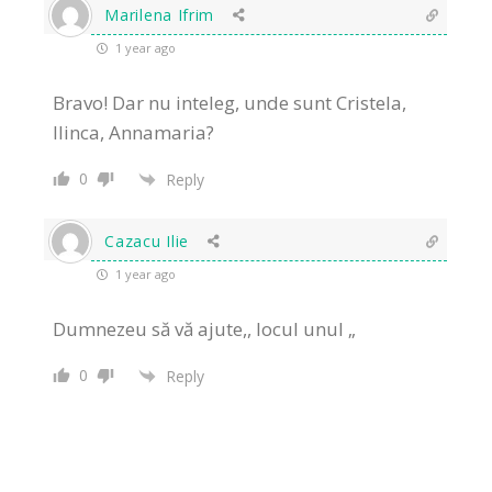
Marilena Ifrim
1 year ago
Bravo! Dar nu inteleg, unde sunt Cristela,
Ilinca, Annamaria?
0
Reply
Cazacu Ilie
1 year ago
Dumnezeu să vă ajute,, locul unul „
0
Reply