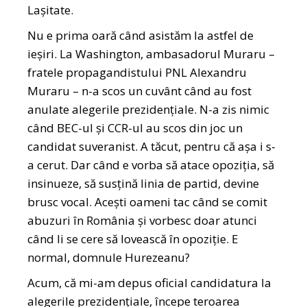
Lașitate.
Nu e prima oară când asistăm la astfel de
ieșiri. La Washington, ambasadorul Muraru –
fratele propagandistului PNL Alexandru
Muraru – n-a scos un cuvânt când au fost
anulate alegerile prezidențiale. N-a zis nimic
când BEC-ul și CCR-ul au scos din joc un
candidat suveranist. A tăcut, pentru că așa i s-
a cerut. Dar când e vorba să atace opoziția, să
insinueze, să susțină linia de partid, devine
brusc vocal. Acești oameni tac când se comit
abuzuri în România și vorbesc doar atunci
când li se cere să lovească în opoziție. E
normal, domnule Hurezeanu?
Acum, că mi-am depus oficial candidatura la
alegerile prezidențiale, începe teroarea