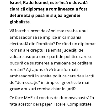
Israel, Radu Ioanid, este încă o dovadă
clară că diplomația româneasca a fost
deturnată și pusă în slujba agendei
globaliste.
Vă întreb sincer: de când este treaba unui
ambasador să se implice în campania
electorală din România? De când un diplomat
român are dreptul să emită judecăți de
valoare asupra unor partide politice care se
bucură de susținerea a milioane de cetățeni
români? Ați ajuns să vă transformați
ambasadorii în unelte politice care dau lecții
de ”democrație” în timp ce ignoră cele mai
grave abuzuri comise chiar în țară?
Ce face MAE-ul condus de dumneavoastră în
fața acestor derapaje? Tăcere. Complicitate.