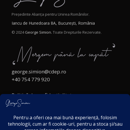
Președinte Alianța pentru Unirea Românilor.
Iancu de Hunedoara 8A, București, România
© 2024
George Simion.
Toate Drepturile Rezervate.
george.simion@cdep.ro
+40 754 779 920
Politică de confidențialitate
Politica cookies
Termeni și Condiții
Acordul de markting
Disclaimer