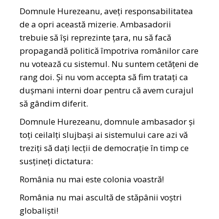
Domnule Hurezeanu, aveți responsabilitatea
de a opri această mizerie. Ambasadorii
trebuie să își reprezinte țara, nu să facă
propagandă politică împotriva românilor care
nu votează cu sistemul. Nu suntem cetățeni de
rang doi. Și nu vom accepta să fim tratați ca
dușmani interni doar pentru că avem curajul
să gândim diferit.
Domnule Hurezeanu, domnule ambasador și
toți ceilalți slujbași ai sistemului care azi vă
treziți să dați lecții de democrație în timp ce
susțineți dictatura:
România nu mai este colonia voastră!
România nu mai ascultă de stăpânii voștri
globaliști!