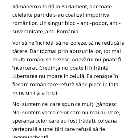
Rămânem o forță în Parlament, dar toate
celelalte partide s-au coalizat împotriva
românilor. Un singur bloc – anti-popor, anti-
suveranitate, anti-România.
Vor să ne închidă, să ne izoleze, să ne reducă la
tăcere. Dar tocmai prin abuzurile lor, tot mai
mulți români se trezesc. Adevărul nu poate fi
încarcerat. Credința nu poate fi înfrântă.
Libertatea nu moare în celulă. Ea renaște în
fiecare român care refuză să se plece în fața
minciunii și a fricii.
Noi suntem cei care spun ce mulți gândesc.
Noi suntem vocea celor care nu mai au voce,
speranța celor care au fost trădați, coloana
vertebrală a unei țări care refuză să fie
îngenuncheată.