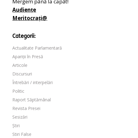
Mergem până la capăt!
Audiențe
Meritocrați@
Categorii:
Actualitate Parlamentară
Apariții în Presă
Articole
Discursuri
Întrebări / interpelări
Politic
Raport Săptămânal
Revista Presei
Sesizări
Știri
Stiri False