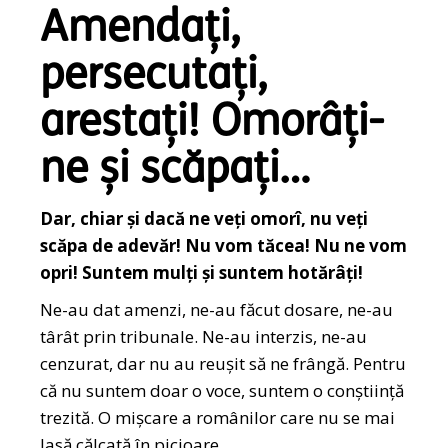
Amendați,
persecutați,
arestați! Omorâți-
ne și scăpați…
Dar, chiar și dacă ne veți omorî, nu veți
scăpa de adevăr! Nu vom tăcea! Nu ne vom
opri! Suntem mulți și suntem hotărâți!
Ne-au dat amenzi, ne-au făcut dosare, ne-au
târât prin tribunale. Ne-au interzis, ne-au
cenzurat, dar nu au reușit să ne frângă. Pentru
că nu suntem doar o voce, suntem o conștiință
trezită. O mișcare a românilor care nu se mai
lasă călcată în picioare.