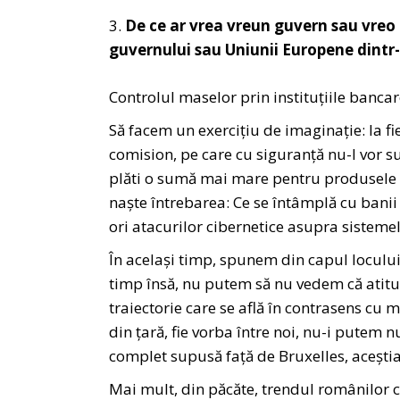
De ce ar vrea vreun guvern sau vreo e
guvernului sau Uniunii Europene dintr
Controlul maselor prin instituțiile bancar
Să facem un exercițiu de imaginație: la fi
comision, pe care cu siguranță nu-l vor sup
plăti o sumă mai mare pentru produsele cu
naște întrebarea: Ce se întâmplă cu banii 
ori atacurilor cibernetice asupra sisteme
În același timp, spunem din capul locului
timp însă, nu putem să nu vedem că atitudi
traiectorie care se află în contrasens cu m
din țară, fie vorba între noi, nu-i putem 
complet supusă față de Bruxelles, aceștia
Mai mult, din păcăte, trendul românilor c