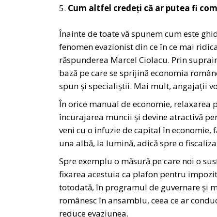
Cum altfel credeți că ar putea fi co
Înainte de toate vă spunem cum este ghid
fenomen evazionist din ce în ce mai ridica
răspunderea Marcel Ciolacu. Prin suprai
bază pe care se sprijină economia române
spun și specialiștii. Mai mult, angajații vo
În orice manual de economie, relaxarea pi
încurajarea muncii și devine atractivă pent
veni cu o infuzie de capital în economie,
una albă, la lumină, adică spre o fiscaliza
Spre exemplu o măsură pe care noi o susț
fixarea acestuia ca plafon pentru impozi
totodată, în programul de guvernare și măs
românesc în ansamblu, ceea ce ar conduce 
reduce evaziunea.