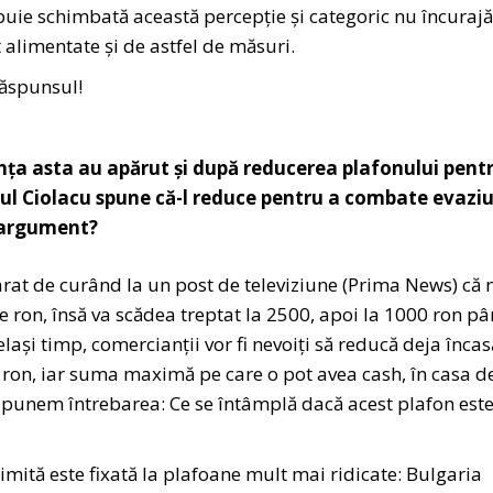
buie schimbată această percepție și categoric nu încuraj
t alimentate și de astfel de măsuri.
răspunsul!
vința asta au apărut și după reducerea plafonului pent
rnul Ciolacu spune că-l reduce pentru a combate evazi
t argument?
rat de curând la un post de televiziune (Prima News) că 
 ron, însă va scădea treptat la 2500, apoi la 1000 ron p
elași timp, comercianții vor fi nevoiți să reducă deja încas
 ron, iar suma maximă pe care o pot avea cash, în casa d
unem întrebarea: Ce se întâmplă dacă acest plafon est
imită este fixată la plafoane mult mai ridicate: Bulgaria