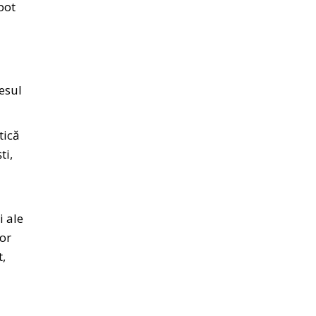
pot
i
esul
tică
ti,
i ale
nor
t,