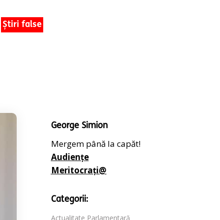
Știri false
George Simion
Mergem până la capăt!
Audiențe
Meritocrați@
Categorii:
Actualitate Parlamentară