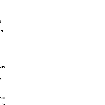
ă.
re
uie
e
i
anul
uție,