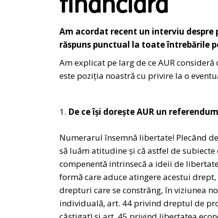
financiară
Am acordat recent un interviu despre 
răspuns punctual la toate întrebările 
Am explicat pe larg de ce AUR consideră că
este poziția noastră cu privire la o event
De ce își dorește AUR un referendum 
Numerarul însemnă libertate! Plecând de l
să luăm atitudine și că astfel de subiecte
compenentă intrinsecă a ideii de libertat
formă care aduce atingere acestui drept, 
drepturi care se constrâng, în viziunea no
individuală, art. 44 privind dreptul de pr
câștigat) și art. 45 privind libertatea ec