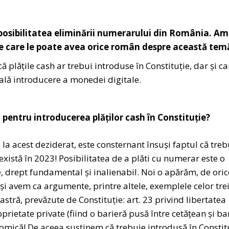
posibilitatea eliminării numerarului din România. Am
pe care le poate avea orice român despre această tem
 plățile cash ar trebui introduse în Constituție, dar și ca
uală introducere a monedei digitale.
pentru introducerea plăților cash în Constituție?
a acest deziderat, este consternant însuși faptul că treb
 există în 2023! Posibilitatea de a plăti cu numerar este o
e, drept fundamental și inalienabil. Noi o apărăm, de oric
și avem ca argumente, printre altele, exemplele celor tre
astră, prevăzute de Constituţie: art. 23 privind libertatea
oprietate private (fiind o barieră pusă între cetățean și b
onomică! De aceea susținem că trebuie introdusă în Constit