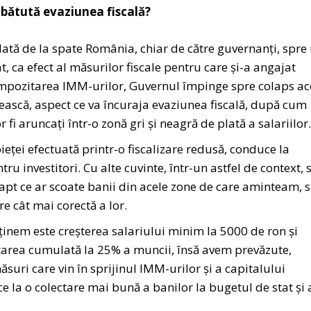
mbătută evaziunea fiscală?
ată de la spate România, chiar de către guvernanți, spre
t, ca efect al măsurilor fiscale pentru care și-a angajat
mpozitarea IMM-urilor, Guvernul împinge spre colaps a
ască, aspect ce va încuraja evaziunea fiscală, după cum
r fi aruncați într-o zonă gri și neagră de plată a salariilor.
eței efectuată printr-o fiscalizare redusă, conduce la
ru investitori. Cu alte cuvinte, într-un astfel de context, 
 fapt ce ar scoate banii din acele zone de care aminteam, 
re cât mai corectă a lor.
inem este creșterea salariului minim la 5000 de ron și
tarea cumulată la 25% a muncii, însă avem prevăzute,
uri care vin în sprijinul IMM-urilor și a capitalului
la o colectare mai bună a banilor la bugetul de stat și 