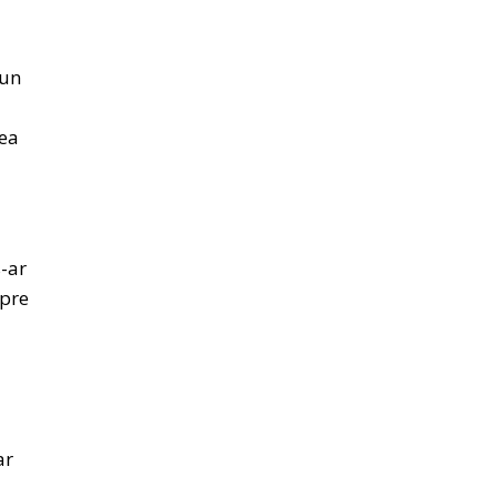
 un
cea
s-ar
spre
ar