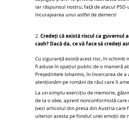
iar răspunsul nostru, față de atacul PSD-u
încurajearea unui astfel de demers!
Credeți că există riscul ca guvernul a
cash? Dacă da, ce vă face să credeți as
Cu siguranță există acest risc, în schimb
fi aduse în spațiul public de o manieră a
Președintele Iohannis, în încercarea de a 
atenționăm pe români de răul care îi amen
La un simplu exercițiu de memorie, găsi
de la o idee, aprent nonconformistă care m
(vezi articolul din presa din Austria care 
ulterior acesta pe fondul unei emoții de 