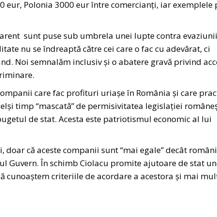
0 eur, Polonia 3000 eur între comercianți, iar exemplele 
arent sunt puse sub umbrela unei lupte contra evaziuni
ealitate nu se îndreaptă către cei care o fac cu adevărat, ci
nd. Noi semnalăm inclusiv și o abatere gravă privind acc
criminare.
companii care fac profituri uriașe în România și care prac
celși timp “mascată” de permisivitatea legislației româneș
bugetul de stat. Acesta este patriotismul economic al lui
egii, doar că aceste companii sunt “mai egale” decât români
alul Guvern. În schimb Ciolacu promite ajutoare de stat u
să cunoaștem criteriile de acordare a acestora și mai mul