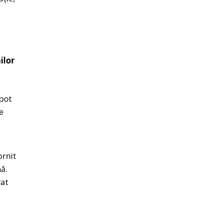
ilor
 pot
e
ornit
ă.
rat