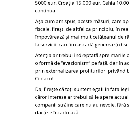
5000 eur, Croația 15.000 eur, Cehia 10.00
continua.
Așa cum am spus, aceste măsuri, care ap
fiscale, firești de altfel ca principiu, în r
împovărează și mai mult cetățeanul de râ
la servicii, care în cascadă generează dis
Atenția ar trebui îndreptată spre marile 
o formă de “evazionism” pe față, dar în a
prin externalizarea profiturilor, privând 
Ciolacu!
Da, firește că toți suntem egali în fața l
căror interese ar trebui să le apere actu
companii străine care nu au nevoie, fără 
dacă se încadrează.