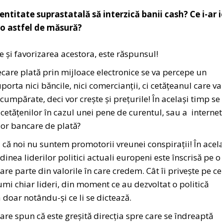
ntitate suprastatală să interzică banii cash? Ce i-ar i
-o astfel de măsură?
e și favorizarea acestora, este răspunsul!
ecare plată prin mijloace electronice se va percepe un
orta nici băncile, nici comercianții, ci cetățeanul care va
mpărate, deci vor crește și prețurile! În același timp se
cetățenilor în cazul unei pene de curentul, sau a internet
lor bancare de plată?
 că noi nu suntem promotorii vreunei conspirații! În acel
nea liderilor politici actuali europeni este înscrisă pe o
are parte din valorile în care credem. Cât îi privește pe ce
numi chiar lideri, din moment ce au dezvoltat o politică
 doar notându-și ce li se dictează.
are spun că este greșită direcția spre care se îndreaptă