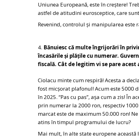
Uniunea Europeană, este în creștere! Tre
astfel de atitudini eurosceptice, care sun
Revenind, controlul și manipularea este 
Bănuiesc că multe îngrijorări în pri
încasările și plățile cu numerar. Guve
fiscală. Cât de legitim vi se pare aces
Ciolacu minte cum respiră! Acesta a decla
fost micșorat plafonul! Acum este 5000 de
în 2025. “Pas cu pas”, așa cum a zis! În ac
prin numerar la 2000 ron, respectiv 1000
marcat este de maximum 50.000 ron! Ne p
atins în timpul programului de lucru?
Mai mult, în alte state europene această l