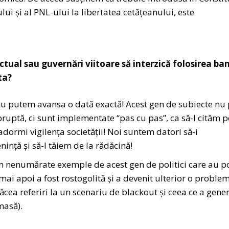
lui și al PNL-ului la libertatea cetățeanului, este
ctual sau guvernări viitoare să interzică folosirea ban
ta?
 nu putem avansa o dată exactă! Acest gen de subiecte nu
bruptă, ci sunt implementate “pas cu pas”, ca să-l cităm p
adormi vigilența societății! Noi suntem datori să-i
ință și să-l tăiem de la rădăcină!
m nenumărate exemple de acest gen de politici care au p
ai apoi a fost rostogolită și a devenit ulterior o problem
făcea referiri la un scenariu de blackout și ceea ce a gene
masă).