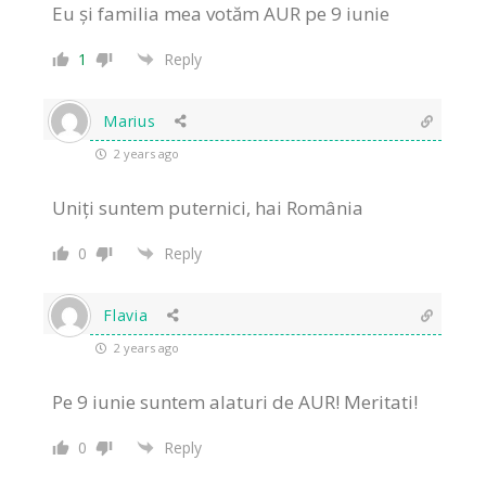
Eu și familia mea votăm AUR pe 9 iunie
1
Reply
Marius
2 years ago
Uniți suntem puternici, hai România
0
Reply
Flavia
2 years ago
Pe 9 iunie suntem alaturi de AUR! Meritati!
0
Reply