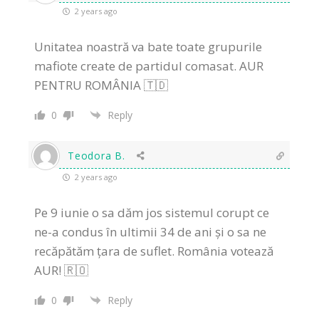
2 years ago
Unitatea noastră va bate toate grupurile
mafiote create de partidul comasat. AUR
PENTRU ROMÂNIA 🇹🇩
0
Reply
Teodora B.
2 years ago
Pe 9 iunie o sa dăm jos sistemul corupt ce
ne-a condus în ultimii 34 de ani și o sa ne
recăpătăm țara de suflet. România votează
AUR! 🇷🇴
0
Reply