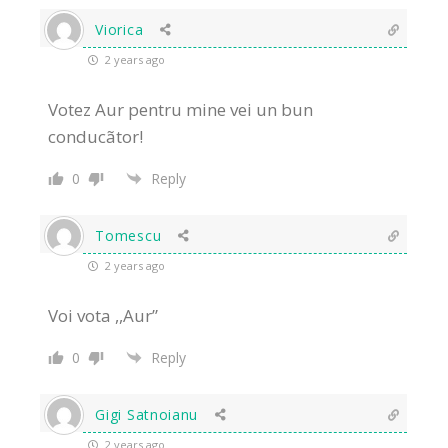
Viorica
2 years ago
Votez Aur pentru mine vei un bun
conducãtor!
0
Reply
Tomescu
2 years ago
Voi vota ,,Aur”
0
Reply
Gigi Satnoianu
2 years ago