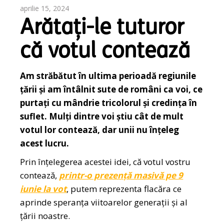
aprilie 15, 2024
Arătați-le tuturor
că votul contează
Am străbătut în ultima perioadă regiunile
țării și am întâlnit sute de români ca voi, ce
purtați cu mândrie tricolorul și credința în
suflet. Mulți dintre voi știu cât de mult
votul lor contează, dar unii nu înțeleg
acest lucru.
Prin înțelegerea acestei idei, că votul vostru
contează,
printr-o prezență masivă pe 9
iunie la vot
, putem reprezenta flacăra ce
aprinde speranța viitoarelor generații și al
țării noastre.