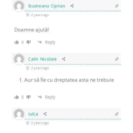
Buzneanu Ciprian
2 years ago
Doamne ajută!
0
Reply
Calin Nicolaie
2 years ago
Aur să fie cu dreptatea asta ne trebuie
0
Reply
Iulca
2 years ago