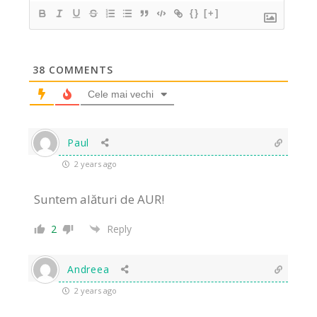
{}
[+]
38
COMMENTS
Cele mai vechi
Paul
2 years ago
Suntem alături de AUR!
2
Reply
Andreea
2 years ago