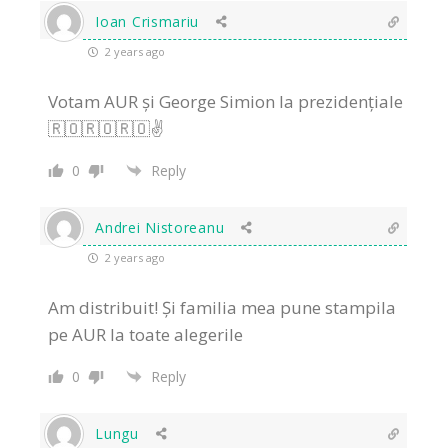
Ioan Crismariu
2 years ago
Votam AUR și George Simion la prezidențiale
🇷🇴🇷🇴🇷🇴✌️
0
Reply
Andrei Nistoreanu
2 years ago
Am distribuit! Și familia mea pune stampila
pe AUR la toate alegerile
0
Reply
Lungu