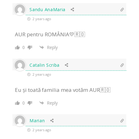
Sandu AnaMaria
2 years ago
AUR pentru ROMÂNIA💛🇷🇴
0
Reply
Catalin Scriba
2 years ago
Eu și toată familia mea votăm AUR🇷🇴
0
Reply
Marian
2 years ago