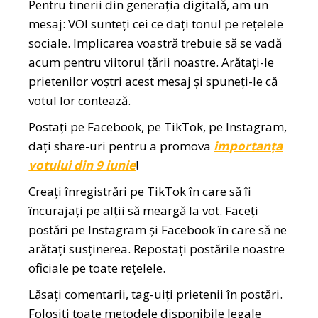
Pentru tinerii din generația digitală, am un
mesaj: VOI sunteți cei ce dați tonul pe rețelele
sociale. Implicarea voastră trebuie să se vadă
acum pentru viitorul țării noastre. Arătați-le
prietenilor voștri acest mesaj și spuneți-le că
votul lor contează.
Postați pe Facebook, pe TikTok, pe Instagram,
dați share-uri pentru a promova
importanța
votului din 9 iunie
!
Creați înregistrări pe TikTok în care să îi
încurajați pe alții să meargă la vot. Faceți
postări pe Instagram și Facebook în care să ne
arătați susținerea. Repostați postările noastre
oficiale pe toate rețelele.
Lăsați comentarii, tag-uiți prietenii în postări.
Folosiți toate metodele disponibile legale