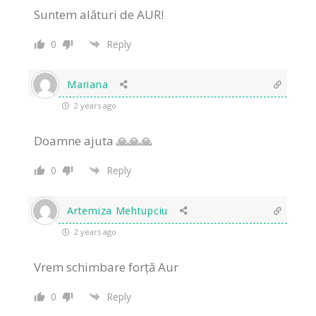
Suntem alături de AUR!
0
Reply
Mariana
2 years ago
Doamne ajuta 🙏🙏🙏
0
Reply
Artemiza Mehtupciu
2 years ago
Vrem schimbare forță Aur
0
Reply