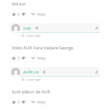
Vot aur
0
Reply
Ioan
2 years ago
Votez AUR .Fara tràdare George.
0
Reply
AURELIA
2 years ago
Sunt alături de AUR
0
Reply