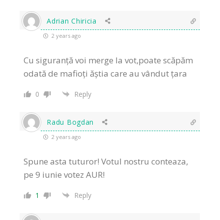
Adrian Chiricia
2 years ago
Cu siguranță voi merge la vot,poate scăpăm
odată de mafioți ăștia care au vândut țara
0
Reply
Radu Bogdan
2 years ago
Spune asta tuturor! Votul nostru conteaza,
pe 9 iunie votez AUR!
1
Reply