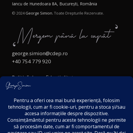
Iancu de Hunedoara 8A, București, România
© 2024
George Simion.
Toate Drepturile Rezervate.
george.simion@cdep.ro
+40 754 779 920
Politică de confidențialitate
Politica cookies
Termeni și Condiții
Acordul de markting
Disclaimer