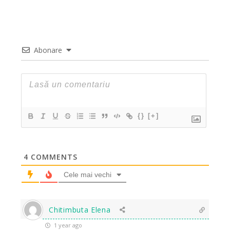
Abonare
{}
[+]
4
COMMENTS
Cele mai vechi
Chitimbuta Elena
1 year ago