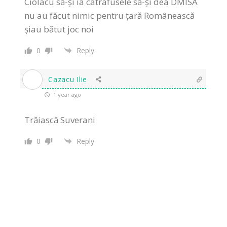
Ciolacu să-și ia catrafusele să-și dea DMISA
nu au făcut nimic pentru țară Românească
șiau bătut joc noi
0
Reply
Cazacu Ilie
1 year ago
Trăiască Suverani
0
Reply