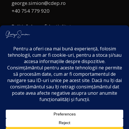
george.simion@cdep.ro
+40 754 779 920
Politică de confidențialitate
Politica cookies
Termeni și Condiții
Acordul de markting
Disclaimer
3