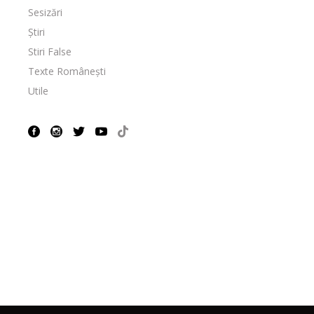
Sesizări
Știri
Stiri False
Texte Românești
Utile