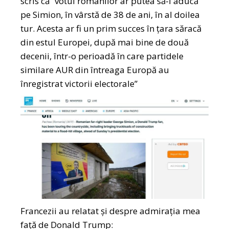
scris că ”votul românilor ar putea să-l aducă
pe Simion, în vârstă de 38 de ani, în al doilea
tur. Acesta ar fi un prim succes în țara săracă
din estul Europei, după mai bine de două
decenii, într-o perioadă în care partidele
similare AUR din întreaga Europă au
înregistrat victorii electorale”
Francezii au relatat și despre admirația mea
față de Donald Trump: