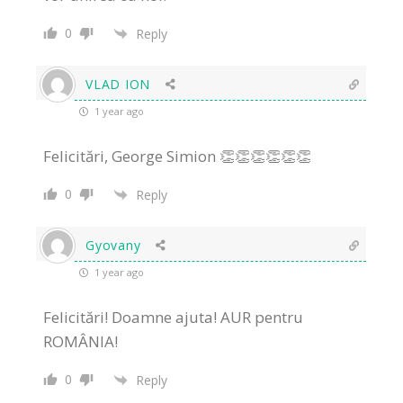
0
Reply
VLAD ION
1 year ago
Felicitări, George Simion 👏👏👏👏👏👏
0
Reply
Gyovany
1 year ago
Felicitări! Doamne ajuta! AUR pentru
ROMÂNIA!
0
Reply