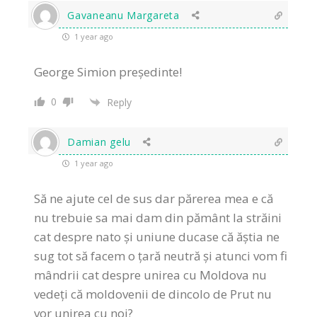
Gavaneanu Margareta
1 year ago
George Simion președinte!
0
Reply
Damian gelu
1 year ago
Să ne ajute cel de sus dar părerea mea e că
nu trebuie sa mai dam din pământ la străini
cat despre nato și uniune ducase că ăștia ne
sug tot să facem o țară neutră și atunci vom fi
mândrii cat despre unirea cu Moldova nu
vedeți că moldovenii de dincolo de Prut nu
vor unirea cu noi?