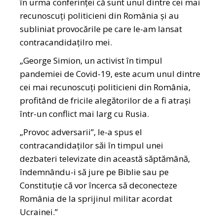
în urma conferinței că sunt unul dintre cei mai
recunoscuți politicieni din România și au
subliniat provocările pe care le-am lansat
contracandidațilro mei.
„George Simion, un activist în timpul
pandemiei de Covid-19, este acum unul dintre
cei mai recunoscuți politicieni din România,
profitând de fricile alegătorilor de a fi atrași
într-un conflict mai larg cu Rusia.
„Provoc adversarii”, le-a spus el
contracandidaților săi în timpul unei
dezbateri televizate din această săptămână,
îndemnându-i să jure pe Biblie sau pe
Constituție că vor încerca să deconecteze
România de la sprijinul militar acordat
Ucrainei.”