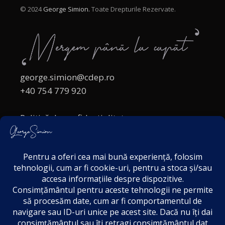
© 2024
George Simion.
Toate Drepturile Rezervate.
george.simion@cdep.ro
+40 754 779 920
Politică de confidențialitate
Politica cookies
Termeni și Condiții
Acordul de markting
Disclaimer