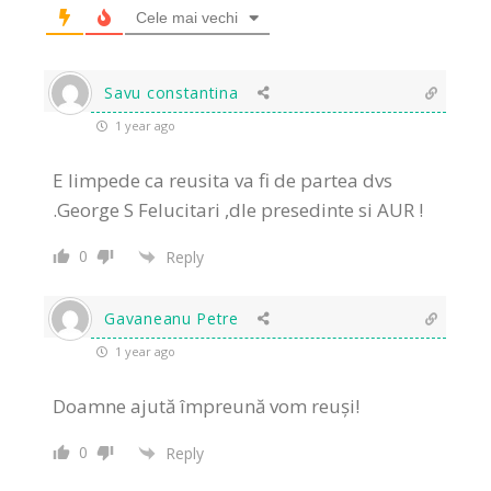
Cele mai vechi
Savu constantina
1 year ago
E limpede ca reusita va fi de partea dvs
.George S Felucitari ,dle presedinte si AUR !
0
Reply
Gavaneanu Petre
1 year ago
Doamne ajută împreună vom reuși!
0
Reply