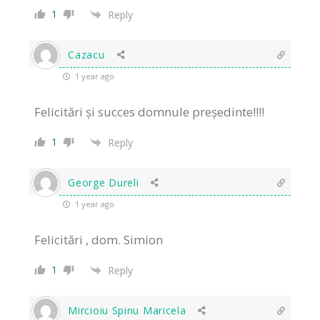
1
Reply
Cazacu
1 year ago
Felicitări și succes domnule președinte!!!!
1
Reply
George Dureli
1 year ago
Felicitări , dom. Simion
1
Reply
Mircioiu Spinu Maricela