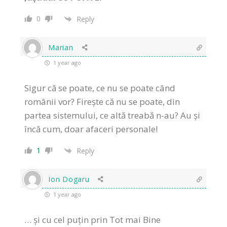
0
Reply
Marian
1 year ago
Sigur că se poate, ce nu se poate când
românii vor? Firește că nu se poate, din
partea sistemului, ce altă treabă n-au? Au și
încă cum, doar afaceri personale!
1
Reply
Ion Dogaru
1 year ago
… și cu cel puțin prin Tot mai Bine