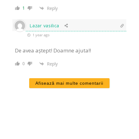
1
Reply
Lazar vasilica
1 year ago
De avea aștept! Doamne ajuta!!
0
Reply
Afisează mai multe comentarii