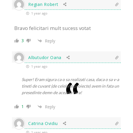
Regian Robert
1 year ago
Bravo felicitari mult sucess votat
3
Reply
Albutudor Oana
1 year ago
Super! Eram sigura ca o sa realizati casa, daca o sa v-a
tineti de cuvant (de celelalte proiecte) avem in fata un
presedinte demn de aceasta tara!
1
Reply
Catrina Ovidiu
1 year ago