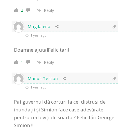
2
Reply
Magdalena
1 year ago
Doamne ajuta!Felicitari!
1
Reply
Marius Tescan
1 year ago
Pai guvernul dă corturi la cei distruși de
inundații și Simion face case adevărate
pentru cei loviți de soarta ? Felicitări George
Simion !!