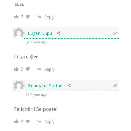
🙏🙏
2
Reply
Eugen Lupu
1 year ago
Fi tare 👍♥️
3
Reply
Geamanu Stefan
1 year ago
Felicitări! Se poate!
4
Reply