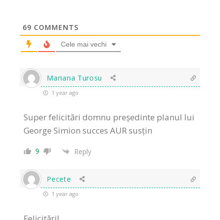
69
COMMENTS
Cele mai vechi
Mariana Turosu
1 year ago
Super felicitări domnu președinte planul lui
George Simion succes AUR susțin
9
Reply
Pecete
1 year ago
Felicitări!