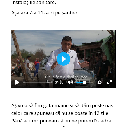
instalațiile sanitare.
Așa arată a 11- a zi pe șantier:
Play
01:58
Play
Mute
Settings
Enter
fullscr
Aș vrea să fim gata mâine și să dăm peste nas
celor care spuneau că nu se poate în 12 zile.
Până acum spuneau că nu ne putem încadra