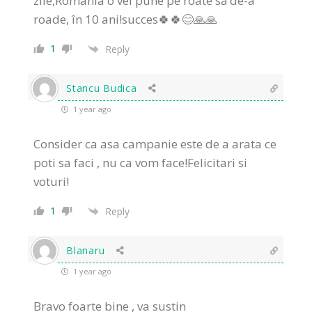
zile,România o vei pune pe roate să de-a
roade, în 10 ani!succes🍀🍀😊🙏🙏
1
Reply
Stancu Budica
1 year ago
Consider ca asa campanie este de a arata ce
poti sa faci , nu ca vom face!Felicitari si
voturi!
1
Reply
Blanaru
1 year ago
Bravo foarte bine , va sustin