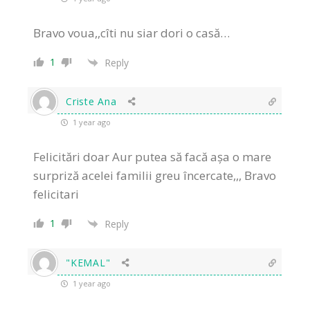
Bravo voua,,cîti nu siar dori o casă…
1
Reply
Criste Ana
1 year ago
Felicitări doar Aur putea să facă așa o mare
surpriză acelei familii greu încercate,,, Bravo
felicitari
1
Reply
"KEMAL"
1 year ago