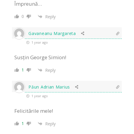
Împreună…
0
Reply
Gavaneanu Margareta
1 year ago
Susțin George Simion!
1
Reply
Păun Adrian Marius
1 year ago
Felicitările mele!
1
Reply