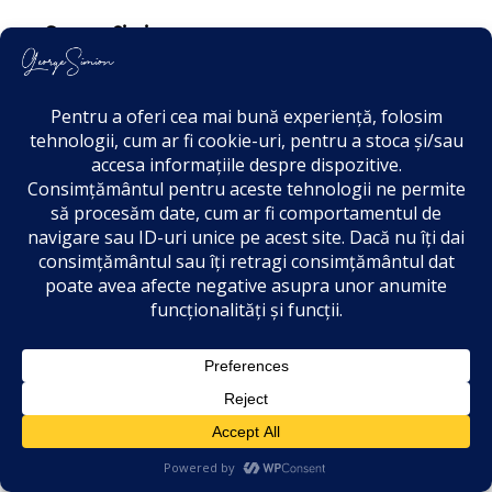
George Simion
Mergem până la capăt!
Audiențe
Meritocrați@
Categorii:
Actualitate Parlamentară
Apariții în Presă
Articole
Discursuri
Întrebări / interpelări
Politic
69
Raport Săptămânal
Revista Presei
Sesizări