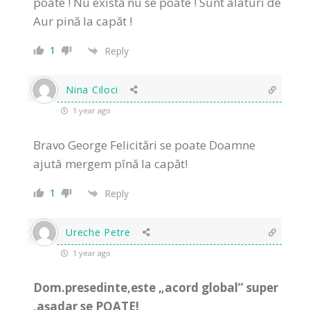
poate ! Nu există nu se poate ! Sunt alaturi de
Aur pină la capăt !
1
Reply
Nina Ciloci
1 year ago
Bravo George Felicitări se poate Doamne
ajutâ mergem pînă la capăt!
1
Reply
Ureche Petre
1 year ago
Dom.presedinte,este „acord global” super
,așadar se POATE!