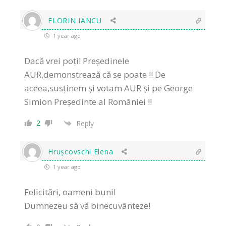
FLORIN IANCU
1 year ago
Dacă vrei poți! Președinele
AUR,demonstrează că se poate !! De
aceea,susținem și votam AUR și pe George
Simion Președinte al României !!
2
Reply
Hrușcovschi Elena
1 year ago
Felicitări, oameni buni!
Dumnezeu să vă binecuvânteze!