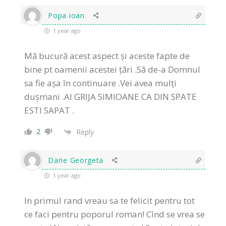
Popa ioan
1 year ago
Mă bucură acest aspect și aceste fapte de
bine pt oamenii acestei țări .Să de-a Domnul
sa fie așa în continuare .Vei avea mulți
dușmani .AI GRIJA SIMIOANE CA DIN SPATE
ESTI SAPAT .
2
Reply
Darie Georgeta
1 year ago
In primul rand vreau sa te felicit pentru tot
ce faci pentru poporul roman! Cînd se vrea se