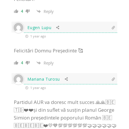
4
Reply
Eugen Lupu
1 year ago
Felicitări Domnu Președinte 🥰
4
Reply
Mariana Turosu
1 year ago
Partidul AUR va doresc mult succes 🙏🙏🇧🇪
🇹🇩❤️❤️și din suflet vă susțin planul George
Simion președintele poporului Român 🇧🇪
🇧🇪🇧🇪🇧🇪❤️💛💙💯💯💯💯💯💯🤝🤝🤝🤝🤝🤝