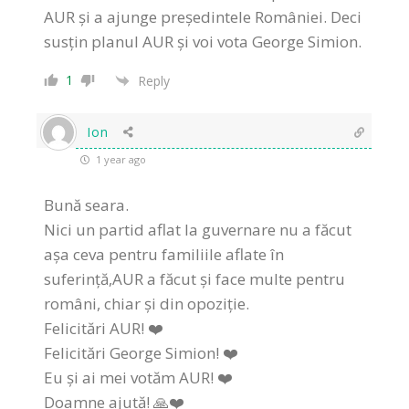
AUR și a ajunge președintele României. Deci
susțin planul AUR și voi vota George Simion.
1
Reply
Ion
1 year ago
Bună seara.
Nici un partid aflat la guvernare nu a făcut
așa ceva pentru familiile aflate în
suferință,AUR a făcut și face multe pentru
români, chiar și din opoziție.
Felicitări AUR! ❤️
Felicitări George Simion! ❤️
Eu și ai mei votăm AUR! ❤️
Doamne ajută! 🙏❤️