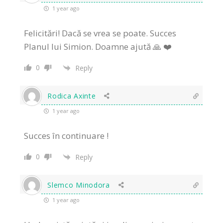
1 year ago
Felicitări! Dacă se vrea se poate. Succes
Planul lui Simion. Doamne ajută 🙏 ❤️
0
Reply
Rodica Axinte
1 year ago
Succes în continuare !
0
Reply
Slemco Minodora
1 year ago