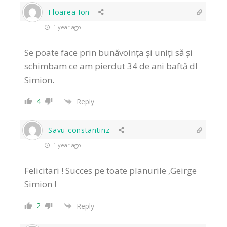
Floarea Ion
1 year ago
Se poate face prin bunăvoința și uniți să și
schimbam ce am pierdut 34 de ani baftă dl
Simion.
4
Reply
Savu constantinz
1 year ago
Felicitari ! Succes pe toate planurile ,Geirge
Simion !
2
Reply