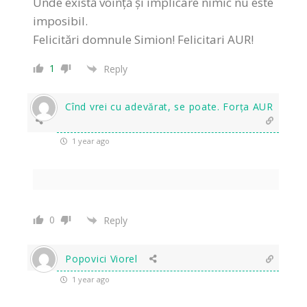
Unde există voință și implicare nimic nu este
imposibil.
Felicitări domnule Simion! Felicitari AUR!
1
Reply
Cînd vrei cu adevărat, se poate. Forța AUR
1 year ago
0
Reply
Popovici Viorel
1 year ago