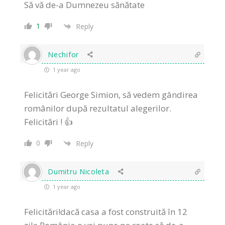
Să vă de-a Dumnezeu sănătate
1
Reply
Nechifor
1 year ago
Felicitări George Simion, să vedem gândirea
românilor după rezultatul alegerilor.
Felicitări ! 👍
0
Reply
Dumitru Nicoleta
1 year ago
Felicitări!dacă casa a fost construită în 12