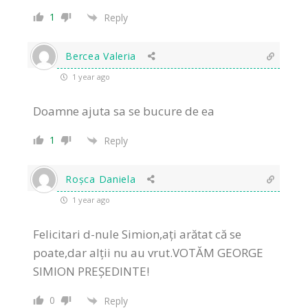
1
Reply
Bercea Valeria
1 year ago
Doamne ajuta sa se bucure de ea
1
Reply
Roșca Daniela
1 year ago
Felicitari d-nule Simion,ați arătat că se
poate,dar alții nu au vrut.VOTĂM GEORGE
SIMION PREȘEDINTE!
0
Reply