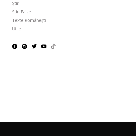
Știri
Stiri False
Texte Românești
Utile