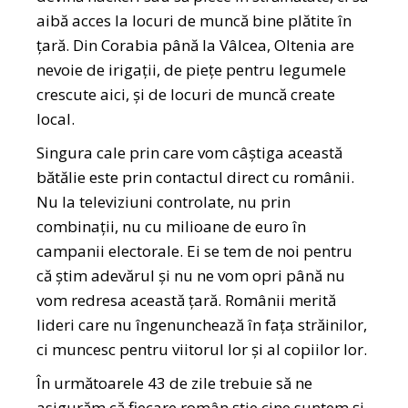
aibă acces la locuri de muncă bine plătite în
țară. Din Corabia până la Vâlcea, Oltenia are
nevoie de irigații, de piețe pentru legumele
crescute aici, și de locuri de muncă create
local.
Singura cale prin care vom câștiga această
bătălie este prin contactul direct cu românii.
Nu la televiziuni controlate, nu prin
combinații, nu cu milioane de euro în
campanii electorale. Ei se tem de noi pentru
că știm adevărul și nu ne vom opri până nu
vom redresa această țară. Românii merită
lideri care nu îngenunchează în fața străinilor,
ci muncesc pentru viitorul lor și al copiilor lor.
În următoarele 43 de zile trebuie să ne
asigurăm că fiecare român știe cine suntem și