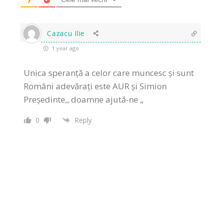
Cazacu Ilie
1 year ago
Unica speranță a celor care muncesc și sunt
Români adevărați este AUR și Simion
Președinte,, doamne ajută-ne „
0
Reply