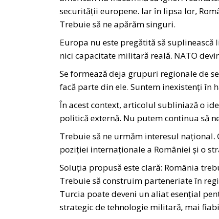
securității europene. Iar în lipsa lor, Ro
Trebuie să ne apărăm singuri.
Europa nu este pregătită să suplinească li
nici capacitate militară reală. NATO devi
Se formează deja grupuri regionale de secu
facă parte din ele. Suntem inexistenți în 
În acest context, articolul subliniază o 
politică externă. Nu putem continua să ne
Trebuie să ne urmăm interesul național. 
poziției internaționale a României și o str
Soluția propusă este clară: România trebu
Trebuie să construim parteneriate în regiu
Turcia poate deveni un aliat esențial pent
strategic de tehnologie militară, mai fiab