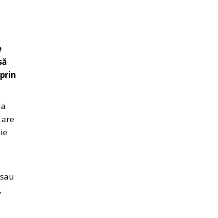
e
să
prin
la
 are
ie
 sau
,