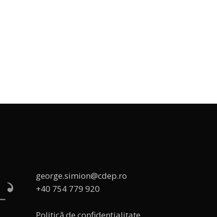
george.simion@cdep.ro
+40 754 779 920
Politică de confidențialitate