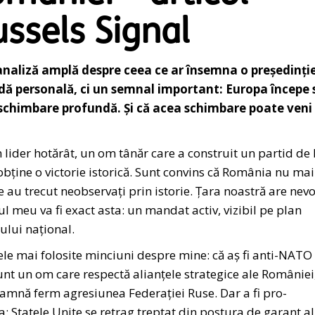
ussels Signal
analiză amplă despre ceea ce ar însemna o președinți
ă personală, ci un semnal important: Europa începe 
schimbare profundă. Și că acea schimbare poate veni 
lider hotărât, un om tânăr care a construit un partid de 
obține o victorie istorică. Sunt convins că România nu mai
re au trecut neobservați prin istorie. Țara noastră are nevo
ul meu va fi exact asta: un mandat activ, vizibil pe plan
ului național.
cele mai folosite minciuni despre mine: că aș fi anti-NATO
nt un om care respectă alianțele strategice ale României
damnă ferm agresiunea Federației Ruse. Dar a fi pro-
: Statele Unite se retrag treptat din postura de garant al