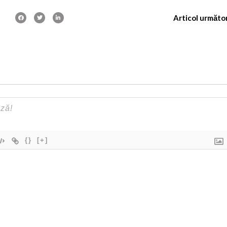
Articol următo
{}
[+]