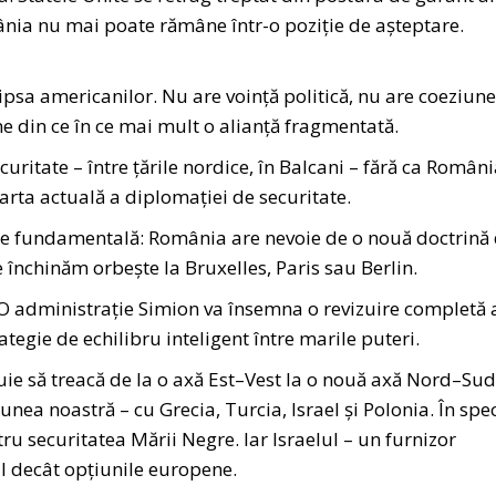
mânia nu mai poate rămâne într-o poziție de așteptare.
psa americanilor. Nu are voință politică, nu are coeziune
ne din ce în ce mai mult o alianță fragmentată.
ritate – între țările nordice, în Balcani – fără ca Români
harta actuală a diplomației de securitate.
idee fundamentală: România are nevoie de o nouă doctrină
 închinăm orbește la Bruxelles, Paris sau Berlin.
O administrație Simion va însemna o revizuire completă 
ategie de echilibru inteligent între marile puteri.
ie să treacă de la o axă Est–Vest la o nouă axă Nord–Sud
nea noastră – cu Grecia, Turcia, Israel și Polonia. În spe
ru securitatea Mării Negre. Iar Israelul – un furnizor
il decât opțiunile europene.