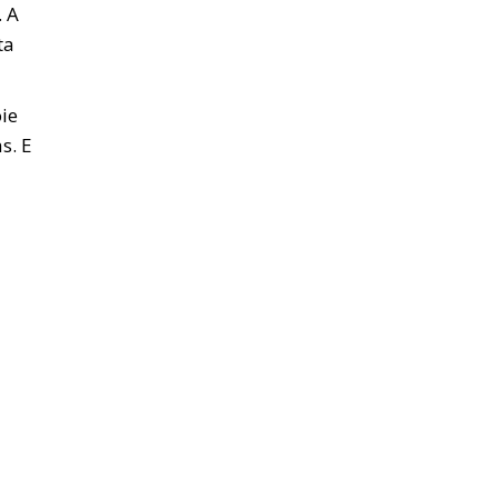
. A
ta
oie
s. E