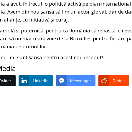
 a avut, în trecut, o politică activă pe plan internațional
Asia. Avem din nou șansa să fim un actor global, dar de da
alianțe, cu inițiativă și curaj.
simplă și puternică: pentru ca România să renască, e nev
care să nu mai ceară voie de la Bruxelles pentru fiecare pa
mânia pe primul loc.
omâni – eu sunt șansa pentru acest nou început!
 Media
Twitter
LinkedIn
Messenger
Reddit