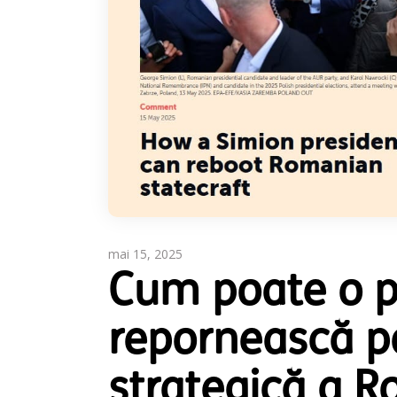
mai 15, 2025
Cum poate o p
repornească po
strategică a R