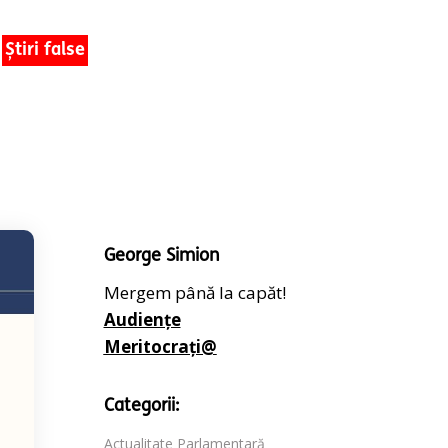
Știri false
George Simion
Mergem până la capăt!
Audiențe
Meritocrați@
Categorii:
Actualitate Parlamentară