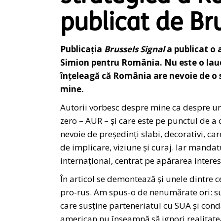
publicat de Br
Publicația
Brussels Signal
a publicat o 
Simion pentru România. Nu este o laud
înțeleagă că România are nevoie de o 
mine.
Autorii vorbesc despre mine ca despre un 
zero – AUR – și care este pe punctul de a 
nevoie de președinți slabi, decorativi, ca
de implicare, viziune și curaj. Iar mandat
internațional, centrat pe apărarea interes
În articol se demontează și unele dintre 
pro-rus. Am spus-o de nenumărate ori: su
care susține parteneriatul cu SUA și con
american nu înseamnă să ignori realitatea