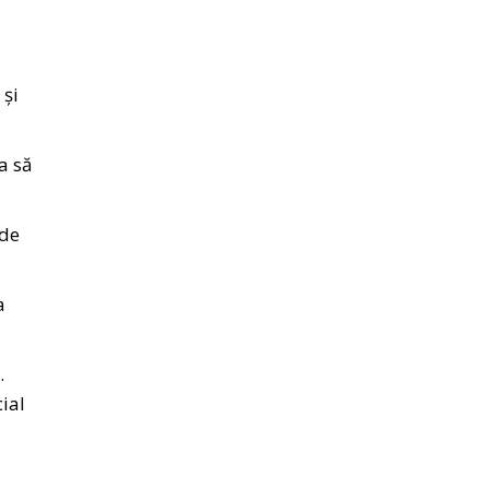
 și
a să
 de
a
.
cial