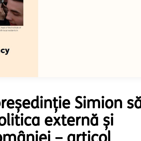
reședinție Simion s
litica externă și
omâniei – articol