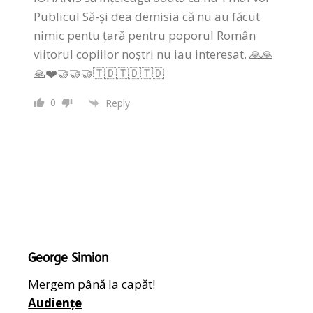
Publicul Să-și dea demisia că nu au făcut
nimic pentu țară pentru poporul Român
viitorul copiilor noștri nu iau interesat. 🙏🙏
🙏❤️🤝🤝🤝🇹🇩🇹🇩🇹🇩
0
Reply
George Simion
Mergem până la capăt!
Audiențe