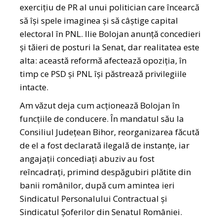
exercițiu de PR al unui politician care încearcă
să își spele imaginea și să câștige capital
electoral în PNL. Ilie Bolojan anunță concedieri
și tăieri de posturi la Senat, dar realitatea este
alta: această reformă afectează opoziția, în
timp ce PSD și PNL își păstrează privilegiile
intacte.
Am văzut deja cum acționează Bolojan în
funcțiile de conducere. În mandatul său la
Consiliul Județean Bihor, reorganizarea făcută
de el a fost declarată ilegală de instanțe, iar
angajații concediați abuziv au fost
reîncadrați, primind despăgubiri plătite din
banii românilor, după cum amintea ieri
Sindicatul Personalului Contractual şi
Sindicatul Şoferilor din Senatul României.