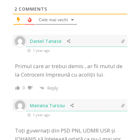
2
COMMENTS
Cele mai vechi
Daniel Tanase
1 year ago
Primul care ar trebui demis , ar fii mutul de
la Cotroceni împreună cu acoliții lui.
0
Reply
Mariana Turosu
1 year ago
Toți guvernați din PSD PNL UDMR USR și
IOHANIS să înțeleagă odată ca nu-l mai vor