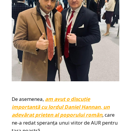
De asemenea,
am avut o discuție
importantă cu lordul Daniel Hannan, un
adevărat prieten al poporului român
, care
ne-a redat speranța unui viitor de AUR pentru
țara noastră.