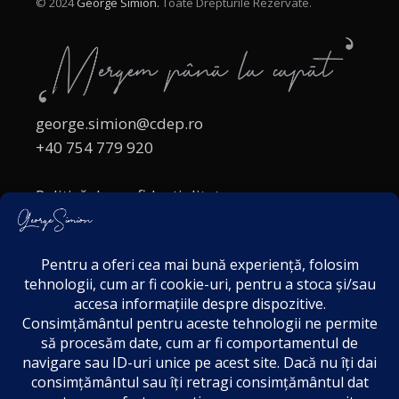
© 2024
George Simion.
Toate Drepturile Rezervate.
george.simion@cdep.ro
+40 754 779 920
Politică de confidențialitate
Politica cookies
Termeni și Condiții
Acordul de markting
Disclaimer