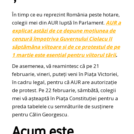
În timp ce eu reprezint România peste hotare,
colegii mei din AUR luptă în Parlament.
AUR a
explicat astăzi de ce depune moțiunea de
cenzură împotriva Guvernului Ciolacu II
săptămâna viitoare și de ce protestul de pe
1 martie este esențial pentru viitorul țării
.
De asemenea, vă reamintesc că pe 21
februarie, vineri, puteți veni în Piața Victoriei,
în cadru legal, pentru că AUR are autorizație
de protest. Pe 22 februarie, sâmbătă, colegii
mei vă așteaptă în Piața Constituției pentru a
preda tabelele cu semnăturile de susținere
pentru Călin Georgescu.
Acum este