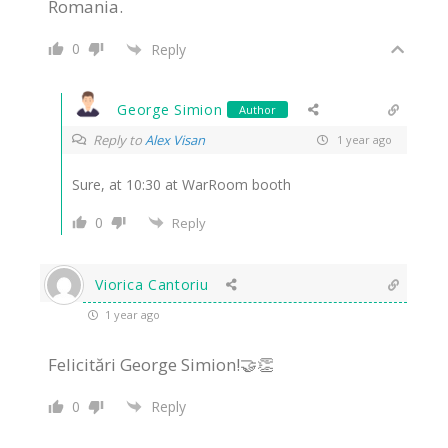
Romania.
0
Reply
George Simion
Author
Reply to
Alex Visan
1 year ago
Sure, at 10:30 at WarRoom booth
0
Reply
Viorica Cantoriu
1 year ago
Felicitări George Simion!🤝👏
0
Reply