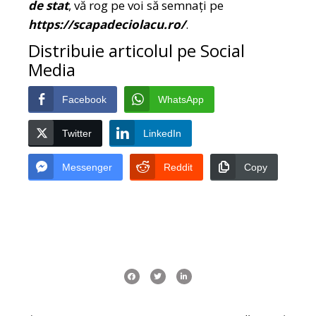
de stat
, vă rog pe voi să semnați pe
https://scapadeciolacu.ro/
.
Distribuie articolul pe Social
Media
Facebook
WhatsApp
Twitter
LinkedIn
Messenger
Reddit
Copy