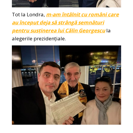
Tot la Londra,
m-am întâlnit cu români care
au început deja să strângă semnături
pentru susținerea lui Călin Georgescu
la
alegerile prezidențiale.