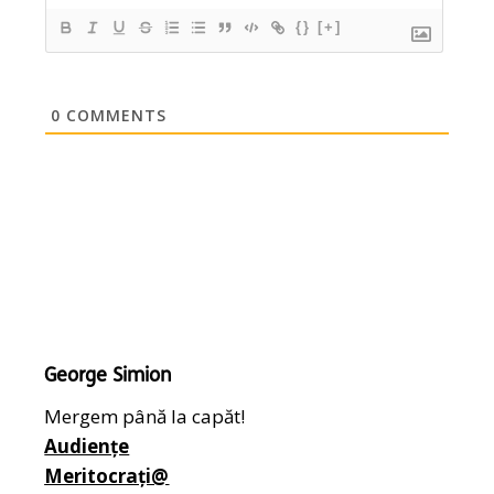
{}
[+]
0
COMMENTS
George Simion
Mergem până la capăt!
Audiențe
Meritocrați@