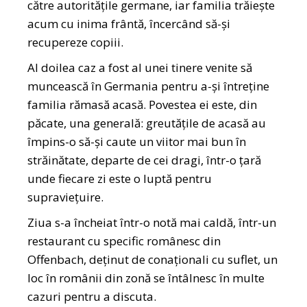
către autoritățile germane, iar familia trăiește
acum cu inima frântă, încercând să-și
recupereze copiii.
Al doilea caz a fost al unei tinere venite să
muncească în Germania pentru a-și întreține
familia rămasă acasă. Povestea ei este, din
păcate, una generală: greutățile de acasă au
împins-o să-și caute un viitor mai bun în
străinătate, departe de cei dragi, într-o țară
unde fiecare zi este o luptă pentru
supraviețuire.
Ziua s-a încheiat într-o notă mai caldă, într-un
restaurant cu specific românesc din
Offenbach, deținut de conaționali cu suflet, un
loc în românii din zonă se întâlnesc în multe
cazuri pentru a discuta.