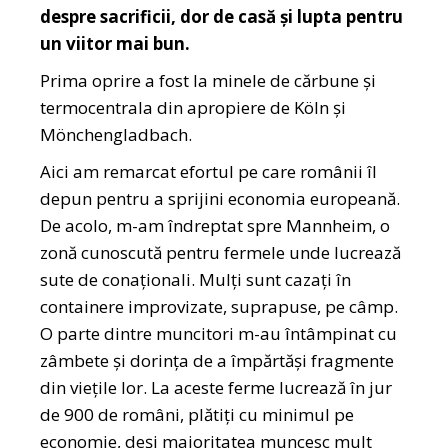
despre sacrificii, dor de casă și lupta pentru
un viitor mai bun.
Prima oprire a fost la minele de cărbune și
termocentrala din apropiere de Köln și
Mönchengladbach.
Aici am remarcat efortul pe care românii îl
depun pentru a sprijini economia europeană.
De acolo, m-am îndreptat spre Mannheim, o
zonă cunoscută pentru fermele unde lucrează
sute de conaționali. Mulți sunt cazați în
containere improvizate, suprapuse, pe câmp.
O parte dintre muncitori m-au întâmpinat cu
zâmbete și dorința de a împărtăși fragmente
din viețile lor. La aceste ferme lucrează în jur
de 900 de români, plătiți cu minimul pe
economie, deși majoritatea muncesc mult